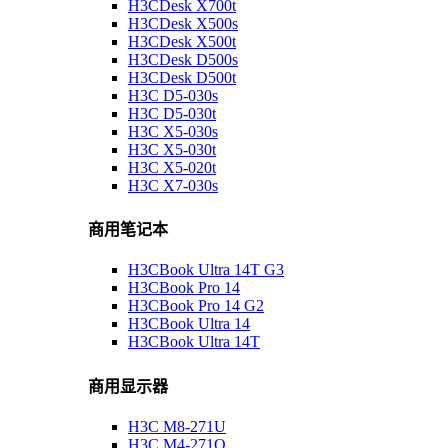
H3CDesk X700t
H3CDesk X500s
H3CDesk X500t
H3CDesk D500s
H3CDesk D500t
H3C D5-030s
H3C D5-030t
H3C X5-030s
H3C X5-030t
H3C X5-020t
H3C X7-030s
商用笔记本
H3CBook Ultra 14T G3
H3CBook Pro 14
H3CBook Pro 14 G2
H3CBook Ultra 14
H3CBook Ultra 14T
商用显示器
H3C M8-271U
H3C M4-271Q