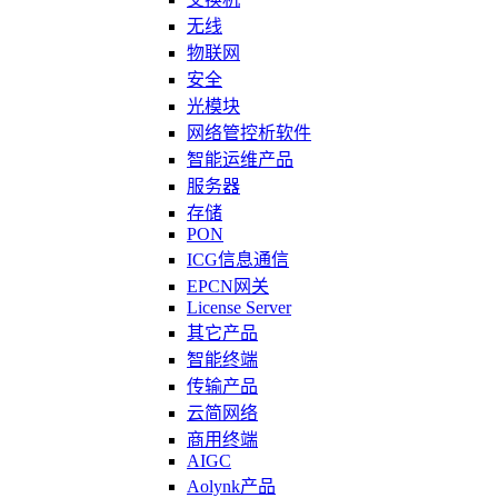
无线
物联网
安全
光模块
网络管控析软件
智能运维产品
服务器
存储
PON
ICG信息通信
EPCN网关
License Server
其它产品
智能终端
传输产品
云简网络
商用终端
AIGC
Aolynk产品