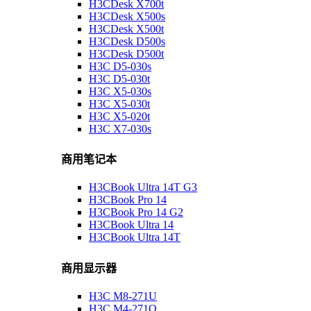
H3CDesk X700t
H3CDesk X500s
H3CDesk X500t
H3CDesk D500s
H3CDesk D500t
H3C D5-030s
H3C D5-030t
H3C X5-030s
H3C X5-030t
H3C X5-020t
H3C X7-030s
商用笔记本
H3CBook Ultra 14T G3
H3CBook Pro 14
H3CBook Pro 14 G2
H3CBook Ultra 14
H3CBook Ultra 14T
商用显示器
H3C M8-271U
H3C M4-271Q