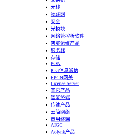
无线
物联网
安全
光模块
网络管控析软件
智能运维产品
服务器
存储
PON
ICG信息通信
EPCN网关
License Server
其它产品
智能终端
传输产品
云简网络
商用终端
AIGC
Aolynk产品