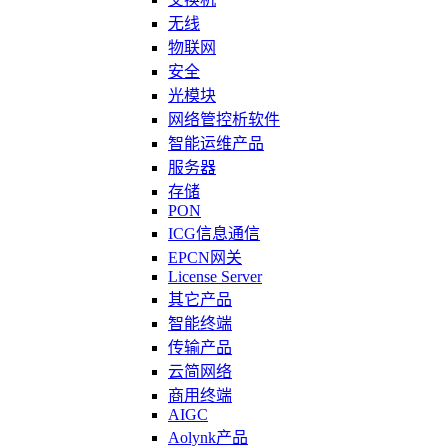
无线
物联网
安全
光模块
网络管控析软件
智能运维产品
服务器
存储
PON
ICG信息通信
EPCN网关
License Server
其它产品
智能终端
传输产品
云简网络
商用终端
AIGC
Aolynk产品