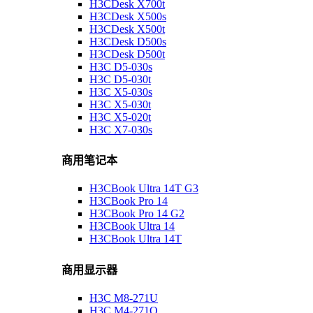
H3CDesk X700t
H3CDesk X500s
H3CDesk X500t
H3CDesk D500s
H3CDesk D500t
H3C D5-030s
H3C D5-030t
H3C X5-030s
H3C X5-030t
H3C X5-020t
H3C X7-030s
商用笔记本
H3CBook Ultra 14T G3
H3CBook Pro 14
H3CBook Pro 14 G2
H3CBook Ultra 14
H3CBook Ultra 14T
商用显示器
H3C M8-271U
H3C M4-271Q