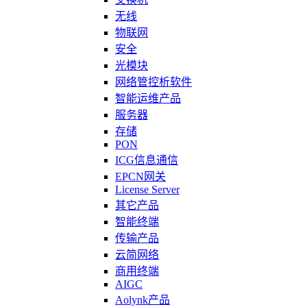
无线
物联网
安全
光模块
网络管控析软件
智能运维产品
服务器
存储
PON
ICG信息通信
EPCN网关
License Server
其它产品
智能终端
传输产品
云简网络
商用终端
AIGC
Aolynk产品