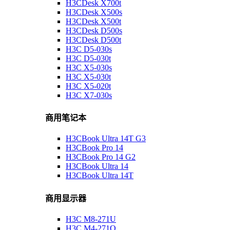
H3CDesk X700t
H3CDesk X500s
H3CDesk X500t
H3CDesk D500s
H3CDesk D500t
H3C D5-030s
H3C D5-030t
H3C X5-030s
H3C X5-030t
H3C X5-020t
H3C X7-030s
商用笔记本
H3CBook Ultra 14T G3
H3CBook Pro 14
H3CBook Pro 14 G2
H3CBook Ultra 14
H3CBook Ultra 14T
商用显示器
H3C M8-271U
H3C M4-271Q