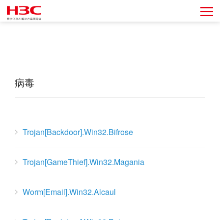
病毒
Trojan[Backdoor].Win32.Bifrose
Trojan[GameThief].Win32.Magania
Worm[Email].Win32.Alcaul