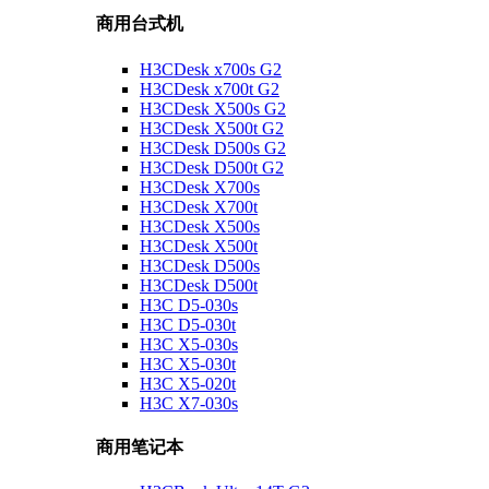
商用台式机
H3CDesk x700s G2
H3CDesk x700t G2
H3CDesk X500s G2
H3CDesk X500t G2
H3CDesk D500s G2
H3CDesk D500t G2
H3CDesk X700s
H3CDesk X700t
H3CDesk X500s
H3CDesk X500t
H3CDesk D500s
H3CDesk D500t
H3C D5-030s
H3C D5-030t
H3C X5-030s
H3C X5-030t
H3C X5-020t
H3C X7-030s
商用笔记本