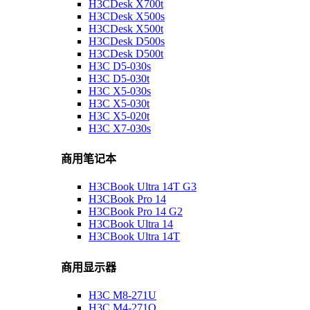
H3CDesk X700t
H3CDesk X500s
H3CDesk X500t
H3CDesk D500s
H3CDesk D500t
H3C D5-030s
H3C D5-030t
H3C X5-030s
H3C X5-030t
H3C X5-020t
H3C X7-030s
商用笔记本
H3CBook Ultra 14T G3
H3CBook Pro 14
H3CBook Pro 14 G2
H3CBook Ultra 14
H3CBook Ultra 14T
商用显示器
H3C M8-271U
H3C M4-271Q