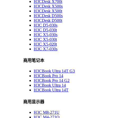
H3CDesk X700t
H3CDesk X500s
H3CDesk X500t
H3CDesk D500s
H3CDesk D500t
H3C D5-030s
H3C D5-030t
H3C X5-030s
H3C X5-030t
H3C X5-020t
H3C X7-030s
商用笔记本
H3CBook Ultra 14T G3
H3CBook Pro 14
H3CBook Pro 14 G2
H3CBook Ultra 14
H3CBook Ultra 14T
商用显示器
H3C M8-271U
H3C M4-271Q