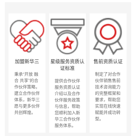
加盟新华三
星级服务资质认
售前资质认证
自
证标准
秉承“开放 融
制定了对合作
合 共享”的合
伙伴销售售前
提供合作伙伴
作伙伴策略，
技术咨询能力
服务资质认证
建立合作伙伴
的完整框架和
介绍以及合作
体系，新华三
要求，帮助您
伙伴服务政策
愿与更多伙伴
实现在线快速
与信息，帮助
共创辉煌。
赋能并成功转
您顺利加入新
型。
华三合作伙伴
服务体系。