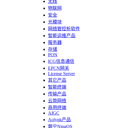
无线
物联网
安全
光模块
网络管控析软件
智能运维产品
服务器
存储
PON
ICG信息通信
EPCN网关
License Server
其它产品
智能终端
传输产品
云简网络
商用终端
AIGC
Aolynk产品
磐宁NingOS