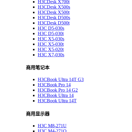
H3CDesk X700t
H3CDesk X500s
H3CDesk X500t
H3CDesk D500s
H3CDesk D500t
H3C D5-030s
H3C D5-030t
H3C X5-030s
H3C X5-030t
H3C X5-020t
H3C X7-030s
商用笔记本
H3CBook Ultra 14T G3
H3CBook Pro 14
H3CBook Pro 14 G2
H3CBook Ultra 14
H3CBook Ultra 14T
商用显示器
H3C M8-271U
H3C M4-271Q