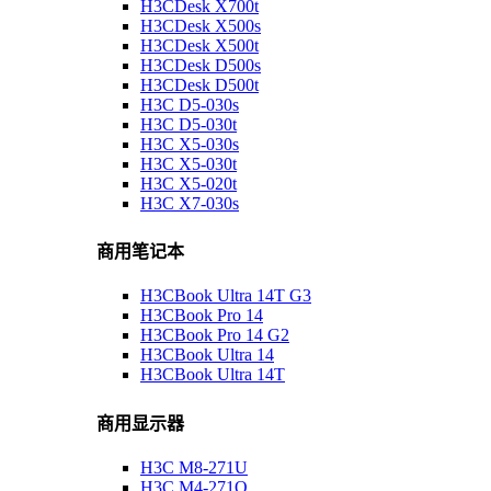
H3CDesk X700t
H3CDesk X500s
H3CDesk X500t
H3CDesk D500s
H3CDesk D500t
H3C D5-030s
H3C D5-030t
H3C X5-030s
H3C X5-030t
H3C X5-020t
H3C X7-030s
商用笔记本
H3CBook Ultra 14T G3
H3CBook Pro 14
H3CBook Pro 14 G2
H3CBook Ultra 14
H3CBook Ultra 14T
商用显示器
H3C M8-271U
H3C M4-271Q