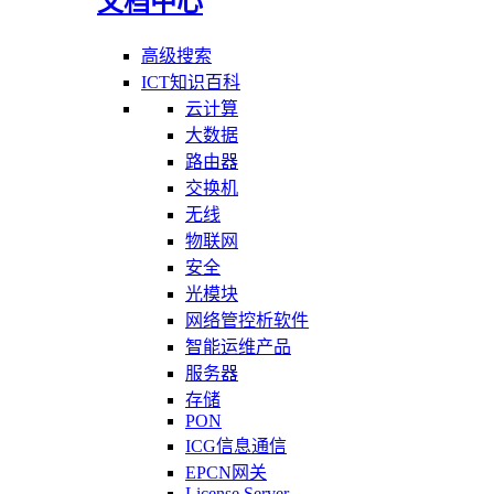
文档中心
高级搜索
ICT知识百科
云计算
大数据
路由器
交换机
无线
物联网
安全
光模块
网络管控析软件
智能运维产品
服务器
存储
PON
ICG信息通信
EPCN网关
License Server