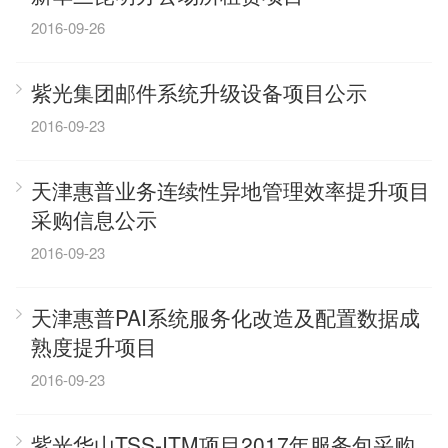
2016-09-26
紫光集团邮件系统升级设备项目公示
2016-09-23
天津惠普业务连续性异地管理效率提升项目
采购信息公示
2016-09-23
天津惠普PAI系统服务化改造及配置数据成
熟度提升项目
2016-09-23
紫光华山TSS-ITM项目2017年服务包采购