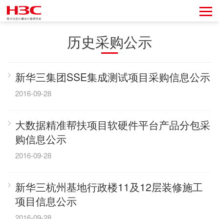
历史采购公示
新华三集团SSE集成测试项目采购信息公示
2016-09-28
大数据精准帮扶项目软硬件平台产品分包采
购信息公示
2016-09-28
新华三杭州基地行政楼11及12层装修施工
项目信息公示
2016-09-28