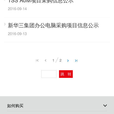
2016-09-14
新华三集团办公电脑采购项目信息公示
2016-09-13
1
2
如何购买