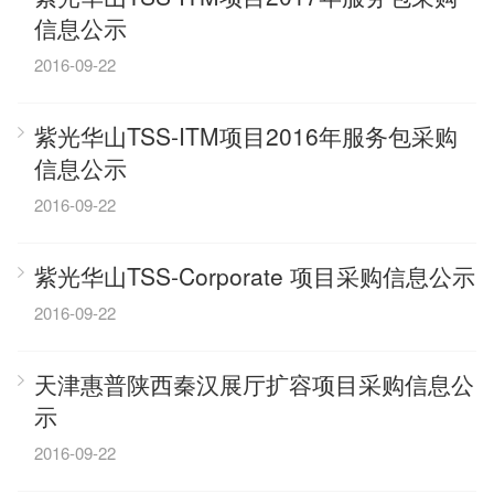
信息公示
2016-09-22
紫光华山TSS-ITM项目2016年服务包采购
信息公示
2016-09-22
紫光华山TSS-Corporate 项目采购信息公示
2016-09-22
天津惠普陕西秦汉展厅扩容项目采购信息公
示
2016-09-22