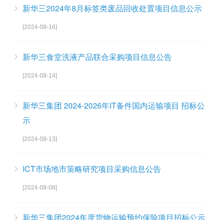
新华三2024年8月标签类废品回收处置项目信息公示
[2024-08-16]
新华三食堂洗液产品联合采购项目信息公告
[2024-08-14]
新华三集团 2024-2026年IT备件国内运输项目 招标公
示
[2024-08-13]
ICT市场地市策略研究项目采购信息公告
[2024-08-08]
新华三集团2024年度货物运输预约保险项目招标公示