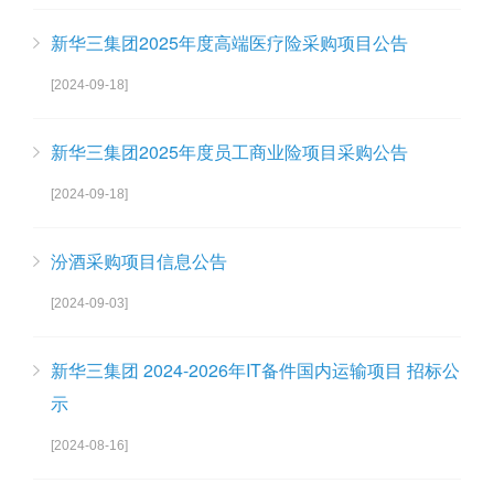
新华三集团2025年度高端医疗险采购项目公告
[2024-09-18]
新华三集团2025年度员工商业险项目采购公告
[2024-09-18]
汾酒采购项目信息公告
[2024-09-03]
新华三集团 2024-2026年IT备件国内运输项目 招标公
示
[2024-08-16]