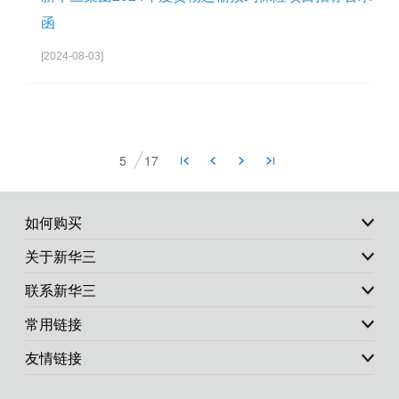
函
[2024-08-03]
5
17
如何购买
关于新华三
联系新华三
常用链接
友情链接