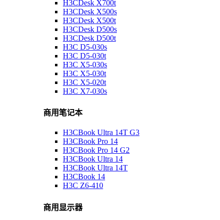
H3CDesk X700t
H3CDesk X500s
H3CDesk X500t
H3CDesk D500s
H3CDesk D500t
H3C D5-030s
H3C D5-030t
H3C X5-030s
H3C X5-030t
H3C X5-020t
H3C X7-030s
商用笔记本
H3CBook Ultra 14T G3
H3CBook Pro 14
H3CBook Pro 14 G2
H3CBook Ultra 14
H3CBook Ultra 14T
H3CBook 14
H3C Z6-410
商用显示器