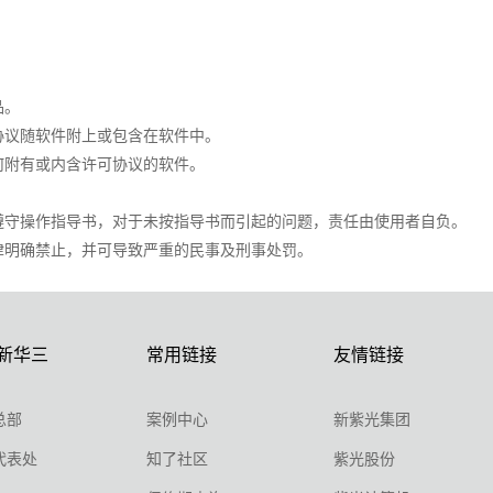
品。
协议随软件附上或包含在软件中。
何附有或内含许可协议的软件。
格遵守操作指导书，对于未按指导书而引起的问题，责任由使用者自负。
法律明确禁止，并可导致严重的民事及刑事处罚。
新华三
常用链接
友情链接
总部
案例中心
新紫光集团
代表处
知了社区
紫光股份