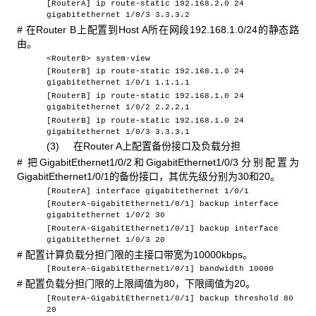
[RouterA] ip route-static 192.168.2.0 24
gigabitethernet 1/0/3 3.3.3.2
# 在Router B上配置到Host A所在网段192.168.1.0/24的静态路
由。
<RouterB> system-view
[RouterB] ip route-static 192.168.1.0 24
gigabitethernet 1/0/1 1.1.1.1
[RouterB] ip route-static 192.168.1.0 24
gigabitethernet 1/0/2 2.2.2.1
[RouterB] ip route-static 192.168.1.0 24
gigabitethernet 1/0/3 3.3.3.1
(3) 在Router A上配置备份接口及负载分担
# 把GigabitEthernet1/0/2和GigabitEthernet1/0/3分别配置为
GigabitEthernet1/0/1的备份接口，其优先级分别为30和20。
[RouterA] interface gigabitethernet 1/0/1
[RouterA-GigabitEthernet1/0/1] backup interface
gigabitethernet 1/0/2 30
[RouterA-GigabitEthernet1/0/1] backup interface
gigabitethernet 1/0/3 20
# 配置计算负载分担门限的主接口带宽为10000kbps。
[RouterA-GigabitEthernet1/0/1] bandwidth 10000
# 配置负载分担门限的上限阈值为80，下限阈值为20。
[RouterA-GigabitEthernet1/0/1] backup threshold 80
20