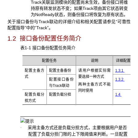
Track关联监测模块的配置尚未生效，备份接口将维
持原有转发状态不变；如果Track项由其它状态转变
为NotReady状态，则备份接口将恢复为原有状态。
关于接口备份与Track联动的详细介绍和相关配置请参见“可靠性
配置指导”中的“Track”。
1.2 接口备份配置任务简介
表1-1 接口备份配置任务简介
配置任务
说明
详细配置
配置主备方
配置主备备份
请用户根据实际需
1.3.1
式
要选择一种方式
配置接口备份
1.3.2
两种主备方式不能
与Track联动
同时使用
配置负载分
配置负载分担
1.4
担
方式
采用主备方式还是负载分担方式，主要根据用户是否
·
配置了负载分担门限的上下限阈值来判断。一旦配置