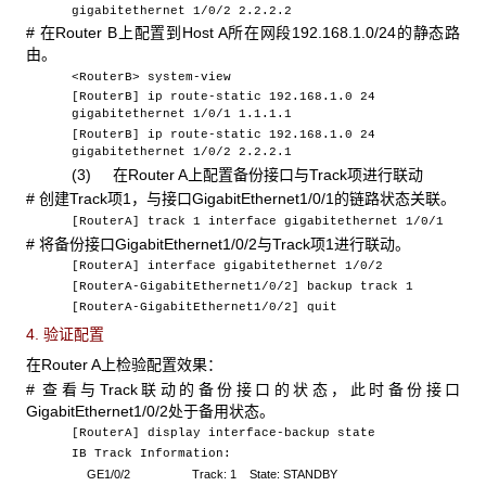
gigabitethernet 1/0/2 2.2.2.2
# 在Router B上配置到Host A所在网段192.168.1.0/24的静态路
由。
<RouterB> system-view
[RouterB] ip route-static 192.168.1.0 24
gigabitethernet 1/0/1 1.1.1.1
[RouterB] ip route-static 192.168.1.0 24
gigabitethernet 1/0/2 2.2.2.1
(3) 在Router A上配置备份接口与Track项进行联动
# 创建Track项1，与接口GigabitEthernet1/0/1的链路状态关联。
[RouterA] track 1 interface gigabitethernet 1/0/1
# 将备份接口GigabitEthernet1/0/2与Track项1进行联动。
[RouterA] interface gigabitethernet 1/0/2
[RouterA-GigabitEthernet1/0/2] backup track 1
[RouterA-GigabitEthernet1/0/2] quit
4. 验证配置
在Router A上检验配置效果：
# 查看与Track联动的备份接口的状态，此时备份接口
GigabitEthernet1/0/2处于备用状态。
[RouterA] display interface-backup state
IB Track Information:
GE1/0/2
Track: 1 State: STANDBY