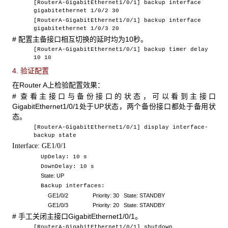
[RouterA-GigabitEthernet1/0/1] backup interface
gigabitethernet 1/0/2 30
[RouterA-GigabitEthernet1/0/1] backup interface
gigabitethernet 1/0/3 20
# 配置主备接口相互切换的延时均为10秒。
[RouterA-GigabitEthernet1/0/1] backup timer delay
10 10
4. 验证配置
在Router A上检验配置效果：
# 查看主接口与备份接口的状态，可以看到主接口
GigabitEthernet1/0/1处于UP状态，两个备份接口都处于备用状
态。
[RouterA-GigabitEthernet1/0/1] display interface-
backup state
Interface:
GE1/0/
1
UpDelay: 10 s
DownDelay: 10 s
State: UP
Backup interfaces:
GE1/0/2 Priority: 30 State: STANDBY
GE1/0/3 Priority: 20 State: STANDBY
# 手工关闭主接口GigabitEthernet1/0/1。
[RouterA-GigabitEthernet1/0/1] shutdown