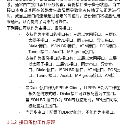
系，通常由主接口承担业务传输，备份接口处于备份状态。当主
接口本身或其所在线路发生故障而导致业务传输无法正常进行
时，或当主接口的流量超过设定的阈值时，备份接口将被启动用
来通讯，从而提高了网络的可靠性。
下列接口可以作为主接口、备份接口：
支持作为主接口的接口有：三层以太网接口、三层以
·
太网子接口、三层VE接口、同步串口、异步串口、
Dialer接口、ISDN BRI接口、ATM接口、POS接口、
Tunnel接口、Aux口、MP-group接口。
支持作为备份接口的接口有：三层以太网接口、三层
·
以太网子接口、三层VE接口、同步串口、异步串
口、Dialer接口、ISDN BRI接口、ATM接口、POS接
口、Tunnel接口、Aux口、MP-group接口、AM接
口。
当Dialer接口作为PPPoE Client，且PPPoE会话工作在
·
永久在线方式时，Dialer接口可以被配置为主接口。
当ISDN BRI接口作为ISDN专线使用时，BRI接口可以
·
被配置为主接口。
当异步串口上配置了DDR功能时，不能作为主接口。
·
1.1.2 接口备份工作
原理