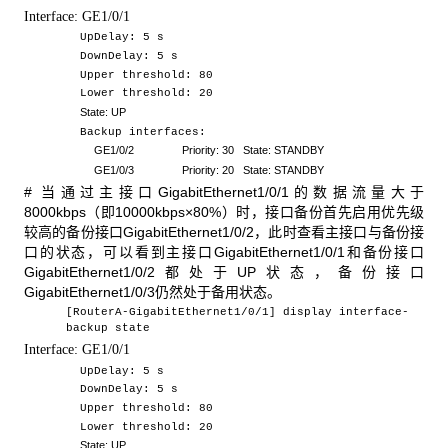
Interface:
GE1/0/
1
UpDelay: 5 s
DownDelay: 5 s
Upper threshold: 80
Lower threshold: 20
State: UP
Backup interfaces:
GE1/0/2 Priority: 30 State:
STANDBY
GE1/0/3 Priority: 20 State: STANDBY
# 当通过主接口GigabitEthernet1/0/1的数据流量大于
8000kbps（即10000kbps×80%）时，接口备份首先启用优先级
较高的备份接口GigabitEthernet1/0/2，此时查看主接口与备份接
口的状态，可以看到主接口GigabitEthernet1/0/1和备份接口
GigabitEthernet1/0/2都处于UP状态，备份接口
GigabitEthernet1/0/3仍然处于备用状态。
[RouterA-GigabitEthernet1/0/1] display interface-
backup state
Interface:
GE1/0/
1
UpDelay: 5 s
DownDelay: 5 s
Upper threshold: 80
Lower threshold: 20
State: UP