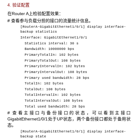
4. 验证配置
在Router A上检验配置效果：
# 查看参与负载分担的接口的流量统计信息。
[RouterA-GigabitEthernet1/0/1] display interface-
backup statistics
Interface: GigabitEthernet1/0/1
Statistics interval: 30 s
Bandwidth: 10000000 bps
PrimaryTotalIn: 102 bytes
PrimaryTotalOut: 108 bytes
PrimaryIntervalIn: 102 bytes
PrimaryIntervalOut: 108 bytes
Primary used bandwidth: 28 bps
TotalIn: 102 bytes
TotalOut: 108 bytes
TotalIntervalIn: 102 bytes
TotalIntervalOut: 108 bytes
Total used bandwidth: 28 bps
# 查看主接口与备份接口的状态，可以看到主接口
GigabitEthernet1/0/1处于UP状态，两个备份接口都处于备用状
态。
[RouterA-GigabitEthernet1/0/1] display interface-
backup state