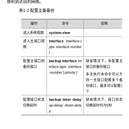
顺利到达目的网络。
表1-2 配置主备备份
操作
命令
说明
进入系统视图
system-view
-
进入主接口视
interface
interface-t
-
图
ype interface-numbe
r
配置主接口的
backup interface
int
缺省情况下，未配置主
备份接口
erface-type interface
接口的备份接口
-number
[
priority ]
多次执行本命令可以为
同一主接口配置多个备
份接口，最多可以配置3
个
配置接口状态
backup timer delay
缺省情况下，接口状态
切换延时
up-delay
down-dela
切换延时均为5秒
y