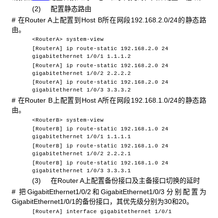
(2) 配置静态路由
# 在Router A上配置到Host B所在网段192.168.2.0/24的静态路
由。
<RouterA> system-view
[RouterA] ip route-static 192.168.2.0 24
gigabitethernet 1/0/1 1.1.1.2
[RouterA] ip route-static 192.168.2.0 24
gigabitethernet 1/0/2 2.2.2.2
[RouterA] ip route-static 192.168.2.0 24
gigabitethernet 1/0/3 3.3.3.2
# 在Router B上配置到Host A所在网段192.168.1.0/24的静态路
由。
<RouterB> system-view
[RouterB] ip route-static 192.168.1.0 24
gigabitethernet 1/0/1 1.1.1.1
[RouterB] ip route-static 192.168.1.0 24
gigabitethernet 1/0/2 2.2.2.1
[RouterB] ip route-static 192.168.1.0 24
gigabitethernet 1/0/3 3.3.3.1
(3) 在Router A上配置备份接口及主备接口切换的延时
# 把GigabitEthernet1/0/2和GigabitEthernet1/0/3分别配置为
GigabitEthernet1/0/1的备份接口，其优先级分别为30和20。
[RouterA] interface gigabitethernet 1/0/1