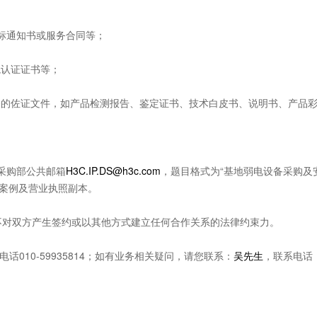
中标通知书或服务合同等；
境认证证书等；
关的佐证文件，如产品检测报告、鉴定证书、技术白皮书、说明书、产品
至采购部公共邮箱
H3C.IP.DS@h3c.com
，题目格式为“基地弱电设备采购及
关案例及营业执照副本。
不对双方产生签约或以其他方式建立任何合作关系的法律约束力。
电话010-59935814；如有业务相关疑问，请您联系：
吴先生
，联系电话