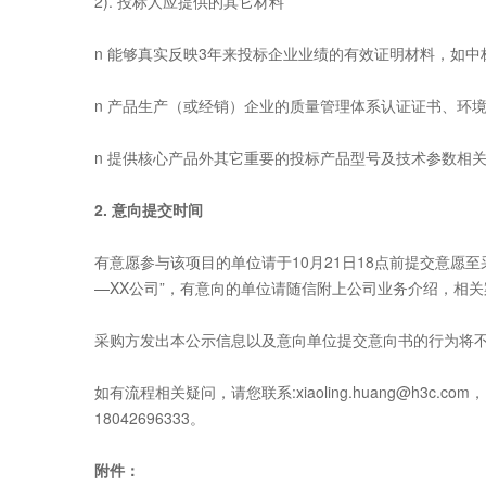
2). 投标人应提供的其它材料
n 能够真实反映3年来投标企业业绩的有效证明材料，如
n 产品生产（或经销）企业的质量管理体系认证证书、环
n 提供核心产品外其它重要的投标产品型号及技术参数相
2.
意向提交时间
有意愿参与该项目的单位请于10月21日18点前提交意愿
—XX公司”，有意向的单位请随信附上公司业务介绍，相
采购方发出本公示信息以及意向单位提交意向书的行为将
如有流程相关疑问，请您联系:
xiaoling.huang@h3c.com
，
18042696333。
附件：