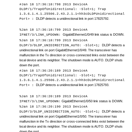
#Jan 18 17:36:18:798 2013 DeviceA
DLDP/1/TrapOfUnidirectional: -Slot=1; Trap
1.3.6.1.4.1.25506.2.43.2.1.1<hh3cDLDPUnidirectional
DLDP detects a unidirectional link in port 17825792.
Port> :
%Jan 18 17:36:18:799 2013 DeviceA
GigabitEthernet
1/0/49
link status is DOWN.
IFNET/3/LINK_UPDOWN:
%Jan 18 17:36:18:799 2013 DeviceA
DLDP detects a
DLDP/3/DLDP_UNIDIRECTION_AUTO: -Slot=1;
unidirectional link on port GigabitEthernet
1/0/49
.
The transceiver has
malfunction in the Tx direction or cross-connected links exist between the
local device and its neighbor.
The shutdown mode is AUTO. D
LDP shuts
down the port.
#Jan 18 17:36:20:189 2013 DeviceA
DLDP/1/TrapOfUnidirectional: -Slot=1; Trap
1.3.6.1.4.1.25506.2.43.2.1.1<hh3cDLDPUnidirectional
DLDP detects a unidirectional link in port 1782579
3
.
Port> :
%Jan 18 17:36:20:189 2013 DeviceA
GigabitEthernet
1/0/50
link status is DOWN.
IFNET/3/LINK_UPDOWN:
%Jan 18 17:36:20:190 2013 DeviceA
DLDP detects a
DLDP/3/DLDP_UNIDIRECTION_AUTO: -Slot=1;
unidirectional link on port GigabitEthernet
1/0/50
.
The transceiver has
malfunction in the Tx direction or cross-connected links exist between the
local device and its neighbor.
The shutdown mode is AUTO. DLDP shuts
down the port.