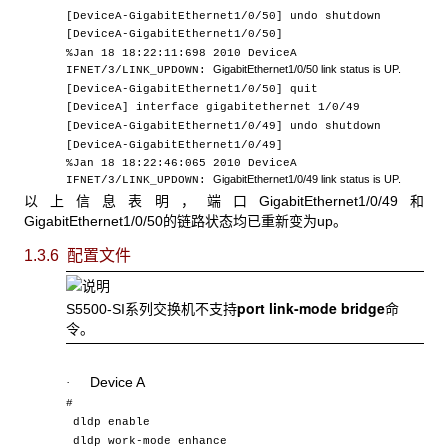
[DeviceA-GigabitEthernet1/0/50] undo shutdown
[DeviceA-GigabitEthernet1/0/50]
%Jan 18 18:22:11:698 2010 DeviceA
GigabitEthernet
1/0/50
link status is UP.
IFNET/3/LINK_UPDOWN:
[DeviceA-GigabitEthernet1/0/50] quit
[DeviceA] interface gigabitethernet 1/0/49
[DeviceA-GigabitEthernet1/0/49] undo shutdown
[DeviceA-GigabitEthernet1/0/49]
%Jan 18 18:22:46:065 2010 DeviceA
GigabitEthernet
1/0/49
link status is UP.
IFNET/3/LINK_UPDOWN:
以上信息表明，端口GigabitEthernet1/0/49和
GigabitEthernet1/0/50的链路状态均已重新变为up。
1.3.6 配置文件
port link-mode bridge
S5500-SI系列交换机不支持
命
令。
Device A
·
#
dldp enable
dldp work-mode enhance