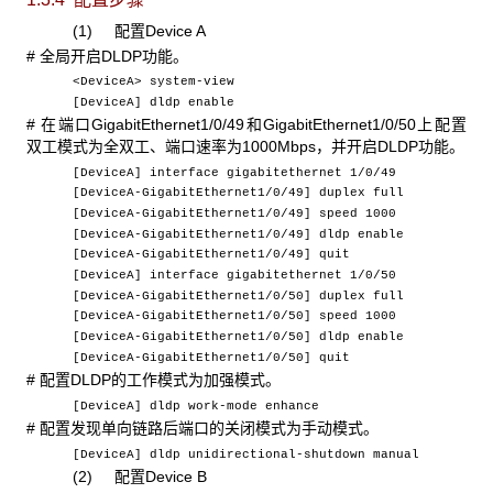
(1) 配置Device A
# 全局开启DLDP功能。
<DeviceA> system-view
[DeviceA] dldp enable
# 在端口GigabitEthernet1/0/49和GigabitEthernet1/0/50上配置
双工模式为全双工、端口速率为1000Mbps，并开启DLDP功能。
[DeviceA] interface gigabitethernet 1/0/49
[DeviceA-GigabitEthernet1/0/49] duplex full
[DeviceA-GigabitEthernet1/0/49] speed 1000
[DeviceA-GigabitEthernet1/0/49] dldp enable
[DeviceA-GigabitEthernet1/0/49] quit
[DeviceA] interface gigabitethernet 1/0/50
[DeviceA-GigabitEthernet1/0/50] duplex full
[DeviceA-GigabitEthernet1/0/50] speed 1000
[DeviceA-GigabitEthernet1/0/50] dldp enable
[DeviceA-GigabitEthernet1/0/50] quit
# 配置DLDP的工作模式为加强模式。
[DeviceA] dldp work-mode enhance
# 配置发现单向链路后端口的关闭模式为手动模式。
[DeviceA] dldp unidirectional-shutdown manual
(2) 配置Device B