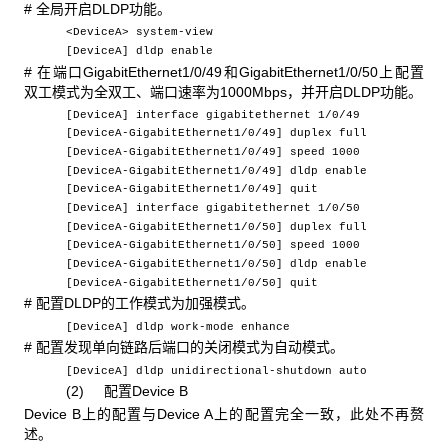
# 全局开启DLDP功能。
<DeviceA> system-view
[DeviceA] dldp enable
# 在端口GigabitEthernet1/0/49和GigabitEthernet1/0/50上配置
双工模式为全双工、端口速率为1000Mbps，并开启DLDP功能。
[DeviceA] interface gigabitethernet 1/0/49
[DeviceA-GigabitEthernet1/0/49] duplex full
[DeviceA-GigabitEthernet1/0/49] speed 1000
[DeviceA-GigabitEthernet1/0/49] dldp enable
[DeviceA-GigabitEthernet1/0/49] quit
[DeviceA] interface gigabitethernet 1/0/50
[DeviceA-GigabitEthernet1/0/50] duplex full
[DeviceA-GigabitEthernet1/0/50] speed 1000
[DeviceA-GigabitEthernet1/0/50] dldp enable
[DeviceA-GigabitEthernet1/0/50] quit
# 配置DLDP的工作模式为加强模式。
[DeviceA] dldp work-mode enhance
# 配置发现单向链路后端口的关闭模式为自动模式。
[DeviceA] dldp unidirectional-shutdown auto
(2) 配置Device B
Device B上的配置与Device A上的配置完全一致，此处不再赘
述。