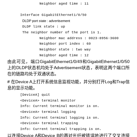
Neighbor aged time : 11
Interface GigabitEthernet1/0/50
DLDP
port state : advertisement
DLDP link state : up
The neighbor number of the port is 1.
Neighbor mac address : 0023-8956-3600
Neighbor port index : 60
Neighbor state : two way
Neighbor aged time : 12
由此可见，端口GigabitEthernet1/0/49和GigabitEthernet1/0/50
上的DLDP状态机均处于Advertisement状态，表明这两个端口所
在的链路均处于双通状态。
# 在Device A上打开系统信息监视功能，并分别打开Log和Trap信
息的显示功能。
[DeviceA] quit
<DeviceA> terminal monitor
Info: Current terminal monitor is on.
<DeviceA> terminal logging
Info: Current terminal logging is on.
<DeviceA> terminal trapping
Info: Current terminal trapping is on.
以连接Device A和Device B的两对光纤被错误地进行了交叉连接