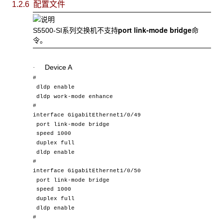
1.2.6 配置文件
port link-mode bridge
S5500-SI系列交换机不支持
命
令。
Device A
·
#
dldp enable
dldp work-mode enhance
#
interface GigabitEthernet1/0/49
port link-mode bridge
speed 1000
duplex full
dldp enable
#
interface GigabitEthernet1/0/50
port link-mode bridge
speed 1000
duplex full
dldp enable
#