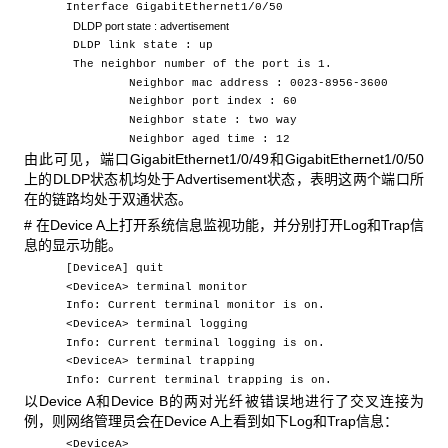
Interface GigabitEthernet1/0/50
DLDP
port state : advertisement
DLDP link state : up
The neighbor number of the port is 1.
Neighbor mac address : 0023-8956-3600
Neighbor port index : 60
Neighbor state : two way
Neighbor aged time : 12
由此可见，端口GigabitEthernet1/0/49和GigabitEthernet1/0/50
上的DLDP状态机均处于Advertisement状态，表明这两个端口所
在的链路均处于双通状态。
# 在Device A上打开系统信息监视功能，并分别打开Log和Trap信
息的显示功能。
[DeviceA] quit
<DeviceA> terminal monitor
Info: Current terminal monitor is on.
<DeviceA> terminal logging
Info: Current terminal logging is on.
<DeviceA> terminal trapping
Info: Current terminal trapping is on.
以Device A和Device B的两对光纤被错误地进行了交叉连接为
例，则网络管理员会在Device A上看到如下Log和Trap信息：
<DeviceA>