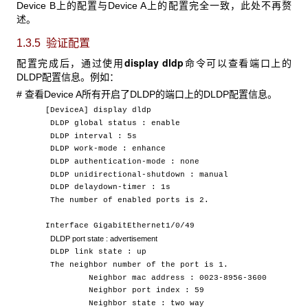
Device B上的配置与Device A上的配置完全一致，此处不再赘
述。
1.3.5 验证配置
display dldp
配置完成后，通过使用
命令可以查看端口上的
DLDP配置信息。例如：
# 查看Device A所有开启了DLDP的端口上的DLDP配置信息。
[DeviceA] display dldp
DLDP global status : enable
DLDP interval : 5s
DLDP work-mode : enhance
DLDP authentication-mode : none
DLDP unidirectional-shutdown : manual
DLDP delaydown-timer : 1s
The number of enabled ports is 2.
Interface GigabitEthernet1/0/49
DLDP
port state : advertisement
DLDP link state : up
The neighbor number of the port is 1.
Neighbor mac address : 0023-8956-3600
Neighbor port index : 59
Neighbor state : two way