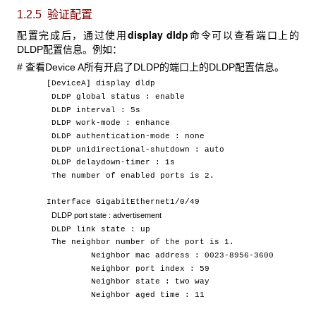
1.2.5 验证配置
display dldp
配置完成后，通过使用
命令可以查看端口上的
DLDP配置信息。例如：
# 查看Device A所有开启了DLDP的端口上的DLDP配置信息。
[DeviceA] display dldp
DLDP global status : enable
DLDP interval : 5s
DLDP work-mode : enhance
DLDP authentication-mode : none
DLDP unidirectional-shutdown : auto
DLDP delaydown-timer : 1s
The number of enabled ports is 2.
Interface GigabitEthernet1/0/49
DLDP
port state : advertisement
DLDP link state : up
The neighbor number of the port is 1.
Neighbor mac address : 0023-8956-3600
Neighbor port index : 59
Neighbor state : two way
Neighbor aged time : 11