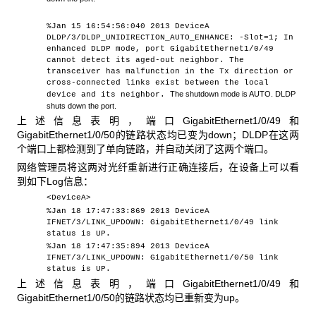
%Jan 15 16:54:56:040 2013 DeviceA
DLDP/3/DLDP_UNIDIRECTION_AUTO_ENHANCE: -Slot=1; In
enhanced DLDP mode, port GigabitEthernet1/0/49
cannot detect its aged-out neighbor. The
transceiver has malfunction in the Tx direction or
cross-connected links exist between the local
The shutdown mode is AUTO. DLDP
device and its neighbor.
shuts down the port.
上述信息表明，端口GigabitEthernet1/0/49和
GigabitEthernet1/0/50的链路状态均已变为down；DLDP在这两
个端口上都检测到了单向链路，并自动关闭了这两个端口。
网络管理员将这两对光纤重新进行正确连接后，在设备上可以看
到如下Log信息：
<DeviceA>
%Jan 18 17:47:33:869 2013 DeviceA
IFNET/3/LINK_UPDOWN: GigabitEthernet1/0/49 link
status is UP.
%Jan 18 17:47:35:894 2013 DeviceA
IFNET/3/LINK_UPDOWN: GigabitEthernet1/0/50 link
status is UP.
上述信息表明，端口GigabitEthernet1/0/49和
GigabitEthernet1/0/50的链路状态均已重新变为up。