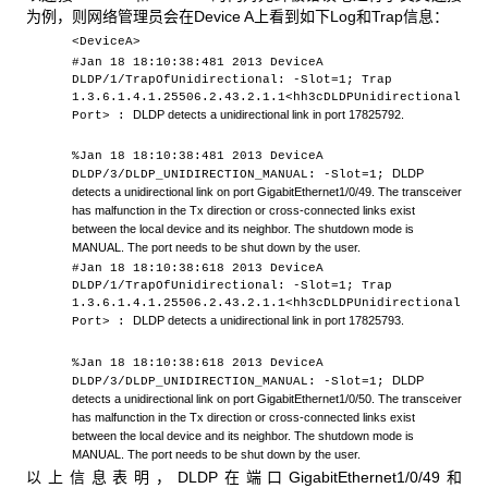
为例，则网络管理员会在Device A上看到如下Log和Trap信息：
<DeviceA>
#Jan 18 18:10:38:481 2013 DeviceA
DLDP/1/TrapOfUnidirectional: -Slot=1; Trap
1.3.6.1.4.1.25506.2.43.2.1.1<hh3cDLDPUnidirectional
DLDP detects a unidirectional link in port 17825792.
Port> :
%Jan 18 18:10:38:481 2013 DeviceA
DLDP
DLDP/3/DLDP_UNIDIRECTION_MANUAL: -Slot=1;
detects a unidirectional link on port GigabitEthernet
1/0/49
.
The transceiver
has malfunction in the Tx direction or cross-connected links exist
between the local device and its neighbor.
The shutdown mode is
MANUAL. The port needs to be shut down by the u
ser.
#Jan 18 18:10:38:618 2013 DeviceA
DLDP/1/TrapOfUnidirectional: -Slot=1; Trap
1.3.6.1.4.1.25506.2.43.2.1.1<hh3cDLDPUnidirectional
DLDP detects a unidirectional link in port 1782579
3
.
Port> :
%Jan 18 18:10:38:618 2013 DeviceA
DLDP
DLDP/3/DLDP_UNIDIRECTION_MANUAL: -Slot=1;
detects a unidirectional link on port GigabitEthernet
1/0/50
.
The transceiver
has malfunction in the Tx direction or cross-connected links exist
between the local device and its neighbor.
The shutdown mode is
MANUAL. The port needs to be
shut down by the user.
以上信息表明，DLDP在端口GigabitEthernet1/0/49和