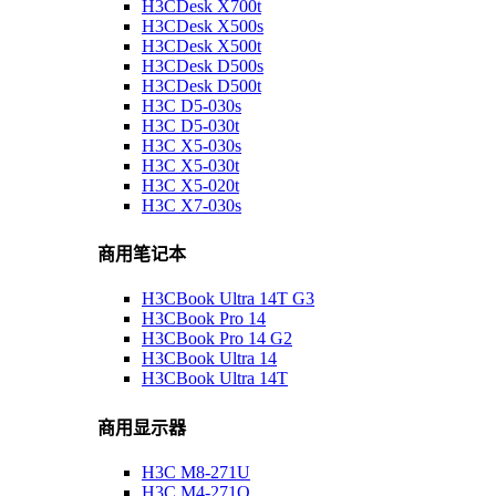
H3CDesk X700t
H3CDesk X500s
H3CDesk X500t
H3CDesk D500s
H3CDesk D500t
H3C D5-030s
H3C D5-030t
H3C X5-030s
H3C X5-030t
H3C X5-020t
H3C X7-030s
商用笔记本
H3CBook Ultra 14T G3
H3CBook Pro 14
H3CBook Pro 14 G2
H3CBook Ultra 14
H3CBook Ultra 14T
商用显示器
H3C M8-271U
H3C M4-271Q