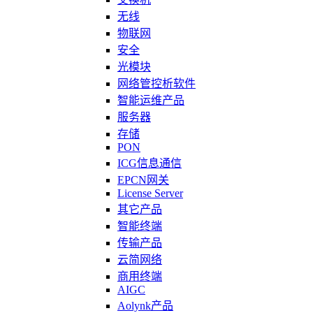
无线
物联网
安全
光模块
网络管控析软件
智能运维产品
服务器
存储
PON
ICG信息通信
EPCN网关
License Server
其它产品
智能终端
传输产品
云简网络
商用终端
AIGC
Aolynk产品