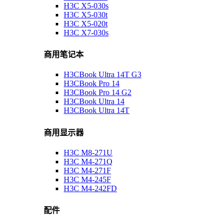
H3C X5-030s
H3C X5-030t
H3C X5-020t
H3C X7-030s
商用笔记本
H3CBook Ultra 14T G3
H3CBook Pro 14
H3CBook Pro 14 G2
H3CBook Ultra 14
H3CBook Ultra 14T
商用显示器
H3C M8-271U
H3C M4-271Q
H3C M4-271F
H3C M4-245F
H3C M4-242FD
配件