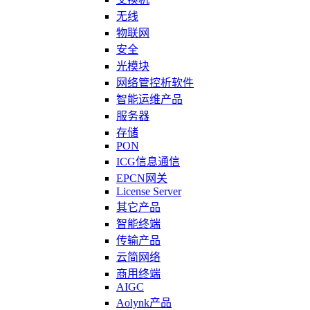
无线
物联网
安全
光模块
网络管控析软件
智能运维产品
服务器
存储
PON
ICG信息通信
EPCN网关
License Server
其它产品
智能终端
传输产品
云简网络
商用终端
AIGC
Aolynk产品