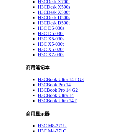
H3CDesk X700t
H3CDesk X500s
H3CDesk X500t
H3CDesk D500s
H3CDesk D500t
H3C D5-030s
H3C D5-030t
H3C X5-030s
H3C X5-030t
H3C X5-020t
H3C X7-030s
商用笔记本
H3CBook Ultra 14T G3
H3CBook Pro 14
H3CBook Pro 14 G2
H3CBook Ultra 14
H3CBook Ultra 14T
商用显示器
H3C M8-271U
H3C M4-271Q