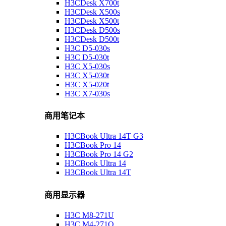
H3CDesk X700t
H3CDesk X500s
H3CDesk X500t
H3CDesk D500s
H3CDesk D500t
H3C D5-030s
H3C D5-030t
H3C X5-030s
H3C X5-030t
H3C X5-020t
H3C X7-030s
商用笔记本
H3CBook Ultra 14T G3
H3CBook Pro 14
H3CBook Pro 14 G2
H3CBook Ultra 14
H3CBook Ultra 14T
商用显示器
H3C M8-271U
H3C M4-271Q