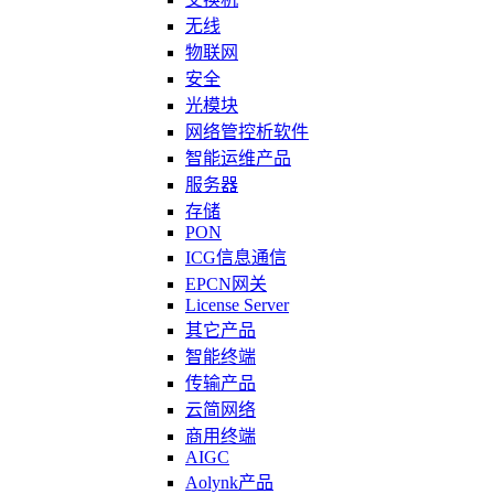
无线
物联网
安全
光模块
网络管控析软件
智能运维产品
服务器
存储
PON
ICG信息通信
EPCN网关
License Server
其它产品
智能终端
传输产品
云简网络
商用终端
AIGC
Aolynk产品