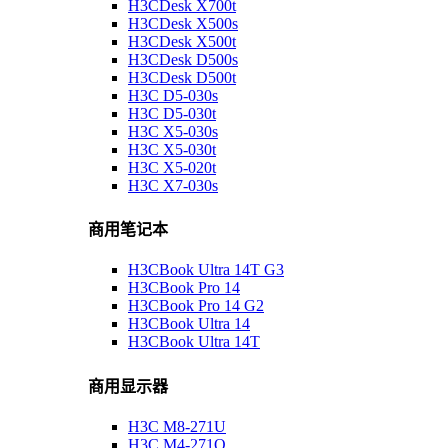
H3CDesk X700t
H3CDesk X500s
H3CDesk X500t
H3CDesk D500s
H3CDesk D500t
H3C D5-030s
H3C D5-030t
H3C X5-030s
H3C X5-030t
H3C X5-020t
H3C X7-030s
商用笔记本
H3CBook Ultra 14T G3
H3CBook Pro 14
H3CBook Pro 14 G2
H3CBook Ultra 14
H3CBook Ultra 14T
商用显示器
H3C M8-271U
H3C M4-271Q