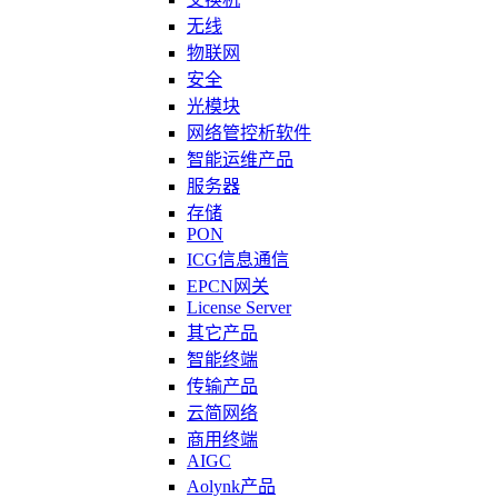
无线
物联网
安全
光模块
网络管控析软件
智能运维产品
服务器
存储
PON
ICG信息通信
EPCN网关
License Server
其它产品
智能终端
传输产品
云简网络
商用终端
AIGC
Aolynk产品