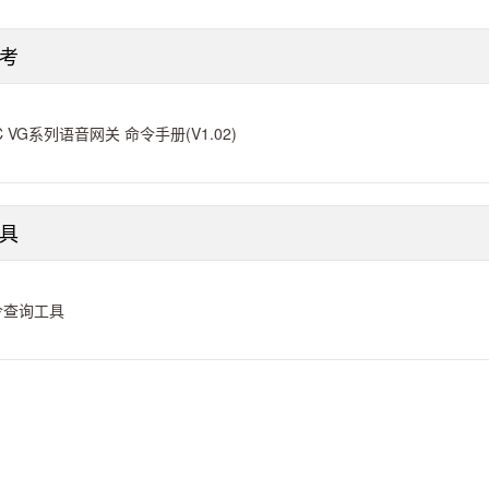
考
C VG系列语音网关 命令手册(V1.02)
具
令查询工具