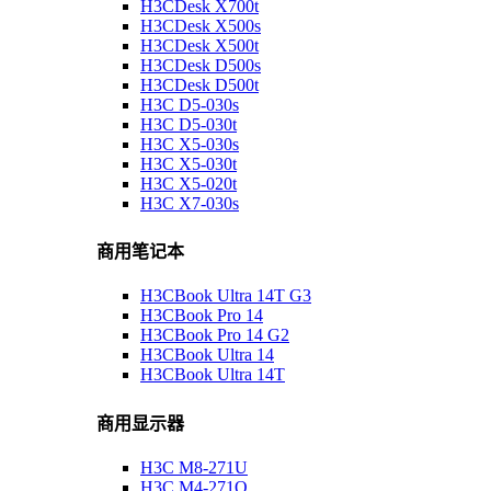
H3CDesk X700t
H3CDesk X500s
H3CDesk X500t
H3CDesk D500s
H3CDesk D500t
H3C D5-030s
H3C D5-030t
H3C X5-030s
H3C X5-030t
H3C X5-020t
H3C X7-030s
商用笔记本
H3CBook Ultra 14T G3
H3CBook Pro 14
H3CBook Pro 14 G2
H3CBook Ultra 14
H3CBook Ultra 14T
商用显示器
H3C M8-271U
H3C M4-271Q