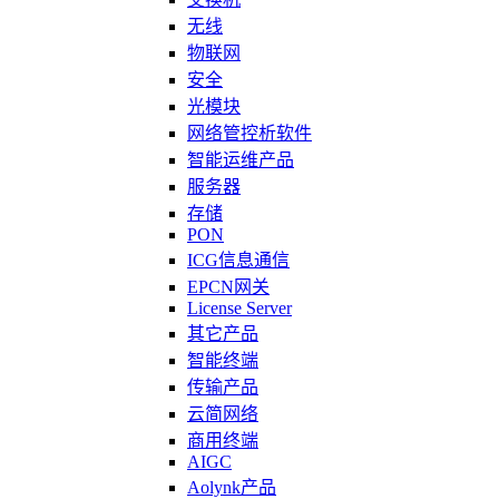
无线
物联网
安全
光模块
网络管控析软件
智能运维产品
服务器
存储
PON
ICG信息通信
EPCN网关
License Server
其它产品
智能终端
传输产品
云简网络
商用终端
AIGC
Aolynk产品