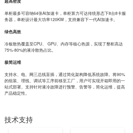
超高密度
单柜最多可容纳64张AI加速卡，单柜算力可达传统形态下8台8卡服
务器，单柜设计最大功率120KW，支持兼容下一代AI加速卡。
绿色高效
冷板散热覆盖至CPU、 GPU、内存等核心热源，实现了整柜高达
75%-80%的液冷散热占比。
极简运维
支持水、电、网三总线盲插，通过简化架构降低系统故障。将90%
的组装、理线、调试等工序前移至工厂，用户可实现开箱即用的一
站式部署。支持针对液冷故障进行预警、告警等，简化运维，提高
产品稳定性。
技术支持