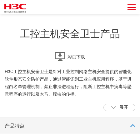
工控主机安全卫士产品
彩页下载
H3C工控主机安全卫士是针对工业控制网络主机安全提供的智能化
软件形态安全防护产品，通过智能识别工业主机应用程序，基于进
程白名单管理机制，禁止非法进程运行，阻断工控主机中病毒等恶
意程序的运行以及木马、蠕虫的传播。
展开
H3C工控主机安全卫士通过完善的USB移动存储设备权限与操作管
理，禁止非法USB设备连接到工控主机，同时对合法USB设备的操
作行为进行审计和追溯，确保没有非法设备连接、没有越权操作行
产品特点
为以及有效防止文件泄密。目前产品广泛应用在工程师站、操作员
站、接口机、服务器等各个场景。