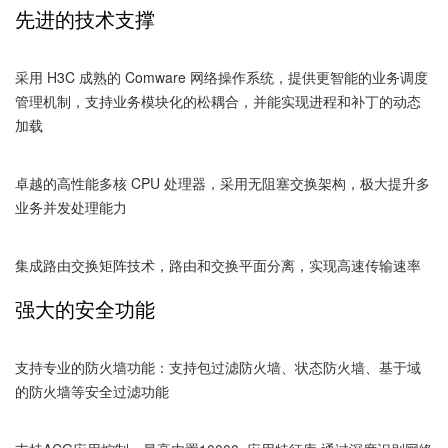
先进的技术支撑
各种应用场景下的云网络 VPN 接入，畅享云网络服务。
MSR3600-XS 综合业务出口网关产品包括：MSR3660-XS、
采用 H3C 成熟的 Comware 网络操作系统，提供更智能的业务调度
MSR3640-XS、MSR3620-X1-XS、MSR3620-XS、MSR3610-
管理机制，支持业务模块化的松耦合，并能实现进程和补丁的动态
XS、MSR3600-28-XS。
加载
卓越的高性能多核 CPU 处理器，采用无阻塞交换架构，极大提升多
业务并发处理能力
集成路由交换矩阵技术，路由和交换平面分离，实现高速传输速率
强大的安全功能
支持专业的防火墙功能：支持包过滤防火墙、状态防火墙、基于域
的防火墙等安全过滤功能