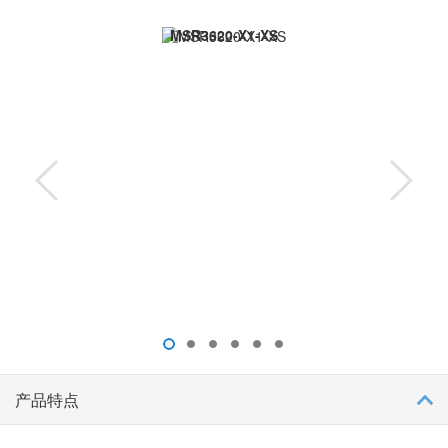
架构，提供卓越的业务并发处理能力。
MSR3620-X1-XS
支持路由交换一体化，内置全千兆的以太网交换接口，不仅方便管
理，也降低用户的投资成本。
业界领先的 H3C 智能流量调度和精细化的业务控制技术，为客户带
来极佳的网络体验。
零配置部署，支持 U 盘等多种开局方式，简化网络部署复杂度，降
低实施成本。
绿洲云集中管理，支持设备软件升级、配置自动下发、设备运行监
控、故障告警等。
产品特点
丰富的 VPN 互联技术，包括：IPsec、GRE、L2TP VPN 等，提供