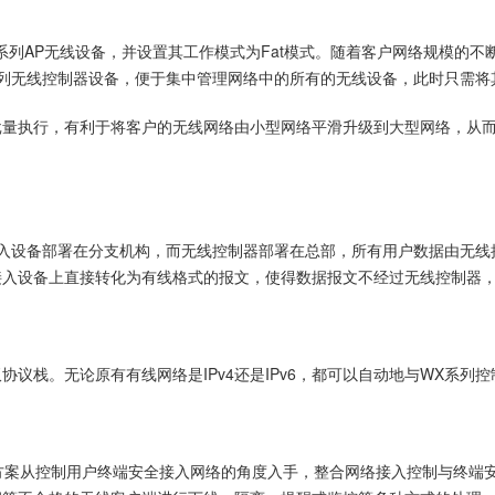
X系列AP无线设备，并设置其工作模式为Fat模式。随着客户网络规模的
列无线控制器设备，便于集中管理网络中的所有的无线设备，此时只需将其
批量执行，有利于将客户的无线网络由小型网络平滑升级到大型网络，从
时，无线接入设备部署在分支机构，而无线控制器部署在总部，所有用户数据由
无线接入设备上直接转化为有线格式的报文，使得数据报文不经过无线控制
/IPv6双协议栈。无论原有有线网络是IPv4还是IPv6，都可以自动地与W
mination)解决方案从控制用户终端安全接入网络的角度入手，整合网络接入