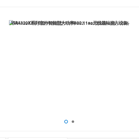
安装和调试，广泛的应用于包括无线城市、无线小区、无线村村通、3G+
WA4320X系列室外智能型大功率802.11ac无线基站接入设备