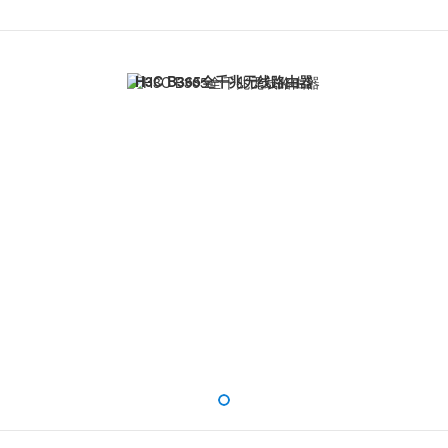
H3C B365全千兆无线路由器