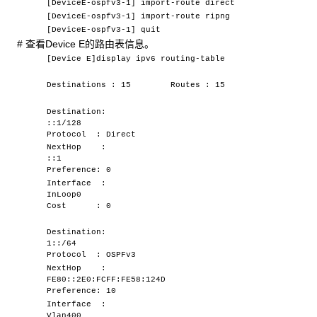
[DeviceE-ospfv3-1] import-route direct
[DeviceE-ospfv3-1] import-route ripng
[DeviceE-ospfv3-1] quit
#
查看Device E的路由表信息。
[Device E]display ipv6 routing-table
Destinations : 15 Routes : 15
Destination:
::1/128
Protocol : Direct
NextHop :
::1
Preference: 0
Interface :
InLoop0
Cost : 0
Destination:
1::/64
Protocol : OSPFv3
NextHop :
FE80::2E0:FCFF:FE58:124D
Preference: 10
Interface :
Vlan400