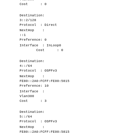
Cost : 0
Destination:
3::2/128
Protocol : Direct
NextHop :
::1
Preference: 0
Interface : InLoop0
Cost : 0
Destination:
4::/64
Protocol : OSPFv3
NextHop :
FE80::2A0:FCFF:FE00:5815
Preference: 10
Interface :
Vlan300
Cost : 3
Destination:
5::/64
Protocol : OSPFv3
NextHop :
FE80::2A0:FCFF:FE00:5815