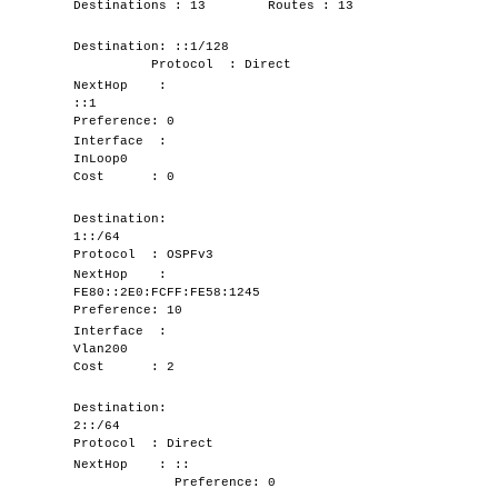
Destinations : 13 Routes : 13
Destination: ::1/128
Protocol : Direct
NextHop :
::1
Preference: 0
Interface :
InLoop0
Cost : 0
Destination:
1::/64
Protocol : OSPFv3
NextHop :
FE80::2E0:FCFF:FE58:1245
Preference: 10
Interface :
Vlan200
Cost : 2
Destination:
2::/64
Protocol : Direct
NextHop : ::
Preference: 0