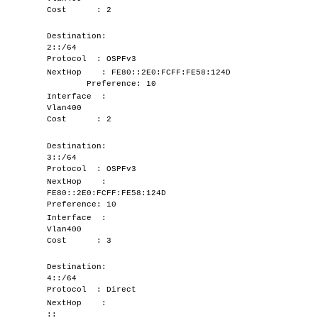
Cost : 2
Destination:
2::/64
Protocol : OSPFv3
NextHop : FE80::2E0:FCFF:FE58:124D
Preference: 10
Interface :
Vlan400
Cost : 2
Destination:
3::/64
Protocol : OSPFv3
NextHop :
FE80::2E0:FCFF:FE58:124D
Preference: 10
Interface :
Vlan400
Cost : 3
Destination:
4::/64
Protocol : Direct
NextHop :
::