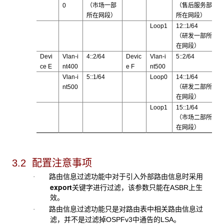
0
（市场一部
（售后服务部
所在网段）
所在网段）
Loop1
12::1/64
（研发一部所
在网段）
Devi
Vlan-i
4::2/64
Devic
Vlan-i
5::2/64
ce E
nt400
e F
nt500
Vlan-i
5::1/64
Loop0
14::1/64
nt500
（研发二部所
在网段）
Loop1
15::1/64
（市场二部所
在网段）
3.2 配置注意事项
路由信息过滤功能中对于引入外部路由信息时采用
·
export
关键字进行过滤，该参数只能在ASBR上生
效。
路由信息过滤功能只是对路由表中相关路由信息过
·
滤，并不是过滤掉OSPFv3中通告的LSA。