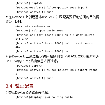
[DeviceD] ospfv3
[DeviceD-ospfv3-1] filter-policy 2000 import
[DeviceD-ospfv3-1] quit
# 在Device E上创建基本IPv6 ACL并匹配需要拒绝访问的目的网
段14::1/64。
<DeviceE> system-view
[DeviceE] acl ipv6 basic 2000
[DeviceE-acl-ipv6-basic-2000] rule 0 deny source
14::1 64
[DeviceE-acl-ipv6-basic-2000] rule permit source
any
[DeviceE-acl-ipv6-basic-2000] quit
# 在Device E上通过指定访问控制列表IPv6 ACL 2000来对引入
OSPFv3的RIPng路由信息进行过滤。
[DeviceE] ospfv3
[DeviceE-ospfv3-1] filter-policy 2000 export ripng
1
[DeviceE-ospfv3-1] quit
3.4 验证配置
# 查看Device C的路由表信息。
[DeviceC]display ipv6 routing-table