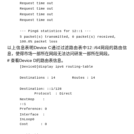
Request time out
Request time out
Request time out
Request time out
--- Ping6 statistics for 12::1 ---
5 packet(s) transmitted, 0 packet(s) received,
100.0% packet loss
以上信息表明Device C通过过滤路由表中12::/64网段的路由信
息，使得市场一部所在网段无法访问研发一部所在网段。
# 查看Device D的路由表信息。
[DeviceD]display ipv6 routing-table
Destinations : 14 Routes : 14
Destination: ::1/128
Protocol : Direct
NextHop :
::1
Preference: 0
Interface :
InLoop0
Cost : 0