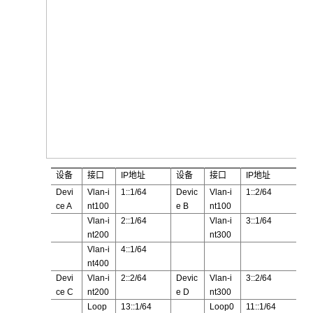
设备
接口
IP地址
设备
接口
IP地址
Devi
Vlan-i
1::1/64
Devic
Vlan-i
1::2/64
ce A
nt100
e B
nt100
Vlan-i
2::1/64
Vlan-i
3::1/64
nt200
nt300
Vlan-i
4::1/64
nt400
Devi
Vlan-i
2::2/64
Devic
Vlan-i
3::2/64
ce C
nt200
e D
nt300
Loop
13::1/64
Loop0
11::1/64