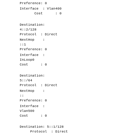
Preference: 0
Interface : Vlan400
Cost : 0
Destination:
4::2/128
Protocol : Direct
NextHop :
::1
Preference: 0
Interface :
InLoop0
Cost : 0
Destination:
5::/64
Protocol : Direct
NextHop :
::
Preference: 0
Interface :
Vlan500
Cost : 0
Destination: 5::1/128
Protocol : Direct