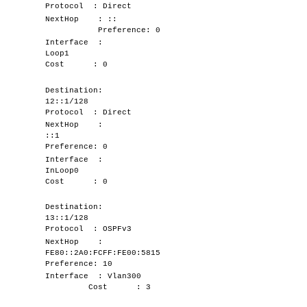
Protocol : Direct
NextHop : ::
Preference: 0
Interface :
Loop1
Cost : 0
Destination:
12::1/128
Protocol : Direct
NextHop :
::1
Preference: 0
Interface :
InLoop0
Cost : 0
Destination:
13::1/128
Protocol : OSPFv3
NextHop :
FE80::2A0:FCFF:FE00:5815
Preference: 10
Interface : Vlan300
Cost : 3