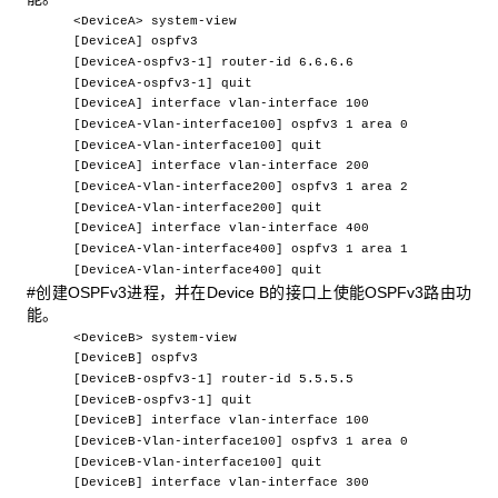
<DeviceA> system-view
[DeviceA] ospfv3
[DeviceA-ospfv3-1] router-id 6.6.6.6
[DeviceA-ospfv3-1] quit
[DeviceA] interface vlan-interface 100
[DeviceA-Vlan-interface100] ospfv3 1 area 0
[DeviceA-Vlan-interface100] quit
[DeviceA] interface vlan-interface 200
[DeviceA-Vlan-interface200] ospfv3 1 area 2
[DeviceA-Vlan-interface200] quit
[DeviceA] interface vlan-interface 400
[DeviceA-Vlan-interface400] ospfv3 1 area 1
[DeviceA-Vlan-interface400] quit
#创建OSPFv3进程，并在Device B的接口上使能OSPFv3路由功
能。
<DeviceB> system-view
[DeviceB] ospfv3
[DeviceB-ospfv3-1] router-id 5.5.5.5
[DeviceB-ospfv3-1] quit
[DeviceB] interface vlan-interface 100
[DeviceB-Vlan-interface100] ospfv3 1 area 0
[DeviceB-Vlan-interface100] quit
[DeviceB] interface vlan-interface 300