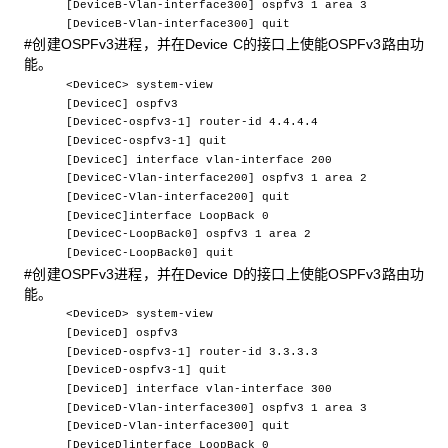
[DeviceB-Vlan-interface300] ospfv3 1 area 3
[DeviceB-Vlan-interface300] quit
#创建OSPFv3进程，并在Device C的接口上使能OSPFv3路由功
能。
<DeviceC> system-view
[DeviceC] ospfv3
[DeviceC-ospfv3-1] router-id 4.4.4.4
[DeviceC-ospfv3-1] quit
[DeviceC] interface vlan-interface 200
[DeviceC-Vlan-interface200] ospfv3 1 area 2
[DeviceC-Vlan-interface200] quit
[DeviceC]interface LoopBack 0
[DeviceC-LoopBack0] ospfv3 1 area 2
[DeviceC-LoopBack0] quit
#创建OSPFv3进程，并在Device D的接口上使能OSPFv3路由功
能。
<DeviceD> system-view
[DeviceD] ospfv3
[DeviceD-ospfv3-1] router-id 3.3.3.3
[DeviceD-ospfv3-1] quit
[DeviceD] interface vlan-interface 300
[DeviceD-Vlan-interface300] ospfv3 1 area 3
[DeviceD-Vlan-interface300] quit
[DeviceD]interface LoopBack 0