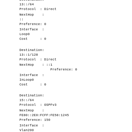
13::/64
Protocol : Direct
NextHop :
::
Preference: 0
Interface :
Loop0
Cost : 0
Destination:
13::1/128
Protocol : Direct
NextHop : ::1
Preference: 0
Interface :
InLoop0
Cost : 0
Destination:
15::/64
Protocol : OSPFv3
NextHop :
FE80::2E0:FCFF:FE58:1245
Preference: 150
Interface :
Vlan200