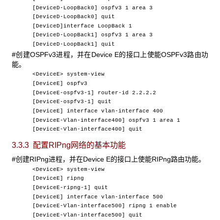
[DeviceD-LoopBack0] ospfv3 1 area 3
[DeviceD-LoopBack0] quit
[DeviceD]interface LoopBack 1
[DeviceD-LoopBack1] ospfv3 1 area 3
[DeviceD-LoopBack1] quit
#创建OSPFv3进程，并在Device E的接口上使能OSPFv3路由功
能。
<DeviceE> system-view
[DeviceE] ospfv3
[DeviceE-ospfv3-1] router-id 2.2.2.2
[DeviceE-ospfv3-1] quit
[DeviceE] interface vlan-interface 400
[DeviceE-Vlan-interface400] ospfv3 1 area 1
[DeviceE-Vlan-interface400] quit
3.3.3 配置RIPng
网络的基本功能
#创建RIPng进程，并在Device E的接口上使能RIPng路由功能。
<DeviceE> system-view
[DeviceE] ripng
[DeviceE-ripng-1] quit
[DeviceE] interface vlan-interface 500
[DeviceE-Vlan-interface500] ripng 1 enable
[DeviceE-Vlan-interface500] quit