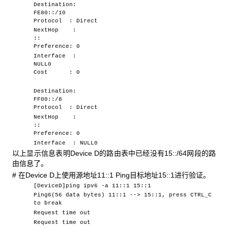
Destination:
FE80::/10
Protocol : Direct
NextHop :
::
Preference: 0
Interface :
NULL0
Cost : 0
Destination:
FF00::/8
Protocol : Direct
NextHop :
::
Preference: 0
Interface : NULL0
以上显示信息表明Device D的路由表中已经没有15::/64网段的路
由信息了。
# 在Device D上使用源地址11::1 Ping目标地址15::1进行验证。
[DeviceD]ping ipv6 -a 11::1 15::1
Ping6(56 data bytes) 11::1 --> 15::1, press CTRL_C
to break
Request time out
Request time out