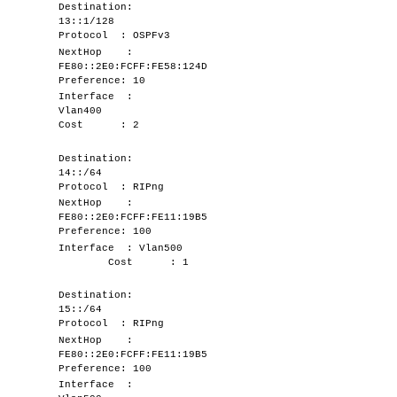
Destination:
13::1/128
Protocol : OSPFv3
NextHop :
FE80::2E0:FCFF:FE58:124D
Preference: 10
Interface :
Vlan400
Cost : 2
Destination:
14::/64
Protocol : RIPng
NextHop :
FE80::2E0:FCFF:FE11:19B5
Preference: 100
Interface : Vlan500
Cost : 1
Destination:
15::/64
Protocol : RIPng
NextHop :
FE80::2E0:FCFF:FE11:19B5
Preference: 100
Interface :