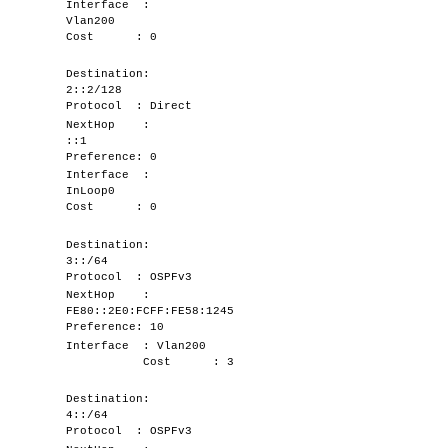
Interface :
Vlan200
Cost : 0
Destination:
2::2/128
Protocol : Direct
NextHop :
::1
Preference: 0
Interface :
InLoop0
Cost : 0
Destination:
3::/64
Protocol : OSPFv3
NextHop :
FE80::2E0:FCFF:FE58:1245
Preference: 10
Interface : Vlan200
Cost : 3
Destination:
4::/64
Protocol : OSPFv3