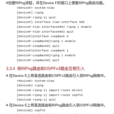
#创建RIPng进程，并在Device F的接口上使能RIPng路由功能。
<DeviceF> system-view
[DeviceF] ripng
[DeviceF-ripng-1] quit
[DeviceF] interface vlan-interface 500
[DeviceF-Vlan-interface500] ripng 1 enable
[DeviceF-Vlan-interface500] quit
[DeviceF]interface LoopBack 0
[DeviceF-LoopBack0]ripng 1 enable
[DeviceF-LoopBack0] quit
[DeviceF]interface LoopBack 1
[DeviceF-LoopBack0]ripng 1 enable
[DeviceF-LoopBack0] quit
3.3.4 将RIPng
路由和OSPFv3路由互相引入
# 在Device E上将直连路由和OSPFv3路由引入到RIPng网络中。
<DeviceE> system-view
[DeviceE] ripng
[DeviceE-ripng-1] import-route direct
[DeviceE-ripng-1] import-route ospfv3
[DeviceE-ripng-1] quit
# 在Device E上将直连路由和RIPng路由引入到OSPFv3网络中。
[DeviceE] ospfv3