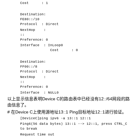
Cost : 1
Destination:
FE80::/10
Protocol : Direct
NextHop :
::
Preference: 0
Interface : InLoop0
Cost : 0
Destination:
FF00::/8
Protocol : Direct
NextHop :
::
Preference: 0
Interface : NULL0
以上显示信息表明Device C的路由表中已经没有12::/64网段的路
由信息了。
# 在Device C上使用源地址13::1 Ping目标地址12::1进行验证。
[DeviceC]ping ipv6 -a 13::1 12::1
Ping6(56 data bytes) 13::1 --> 12::1, press CTRL_C
to break
Request time out