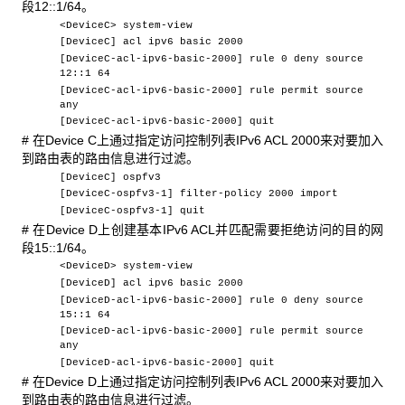
段12::1/64。
<DeviceC> system-view
[DeviceC] acl ipv6 basic 2000
[DeviceC-acl-ipv6-basic-2000] rule 0 deny source
12::1 64
[DeviceC-acl-ipv6-basic-2000] rule permit source
any
[DeviceC-acl-ipv6-basic-2000] quit
# 在Device C上通过指定访问控制列表IPv6 ACL 2000来对要加入
到路由表的路由信息进行过滤。
[DeviceC] ospfv3
[DeviceC-ospfv3-1] filter-policy 2000 import
[DeviceC-ospfv3-1] quit
# 在Device D上创建基本IPv6 ACL并匹配需要拒绝访问的目的网
段15::1/64。
<DeviceD> system-view
[DeviceD] acl ipv6 basic 2000
[DeviceD-acl-ipv6-basic-2000] rule 0 deny source
15::1 64
[DeviceD-acl-ipv6-basic-2000] rule permit source
any
[DeviceD-acl-ipv6-basic-2000] quit
# 在Device D上通过指定访问控制列表IPv6 ACL 2000来对要加入
到路由表的路由信息进行过滤。