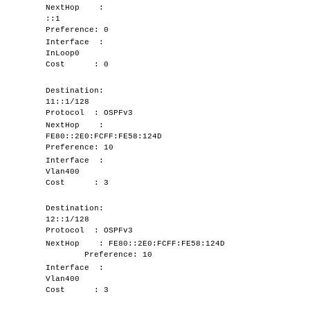
NextHop :
::1
Preference: 0
Interface :
InLoop0
Cost : 0
Destination:
11::1/128
Protocol : OSPFv3
NextHop :
FE80::2E0:FCFF:FE58:124D
Preference: 10
Interface :
Vlan400
Cost : 3
Destination:
12::1/128
Protocol : OSPFv3
NextHop : FE80::2E0:FCFF:FE58:124D
Preference: 10
Interface :
Vlan400
Cost : 3