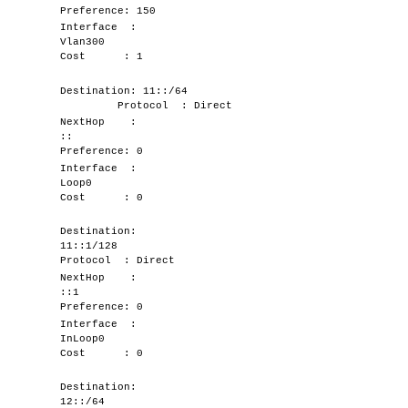
Preference: 150
Interface :
Vlan300
Cost : 1
Destination: 11::/64
Protocol : Direct
NextHop :
::
Preference: 0
Interface :
Loop0
Cost : 0
Destination:
11::1/128
Protocol : Direct
NextHop :
::1
Preference: 0
Interface :
InLoop0
Cost : 0
Destination:
12::/64