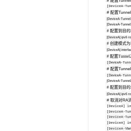
#
配置Tunne
[DeviceA
-Tu
#
配置Tunn
[
DeviceA
-Tunnel
[DeviceA-Tunnel1
配置到目的
#
[
DeviceA
] ipv6 r
创建模式为
#
[
DeviceA
] interf
配置
#
Tunnel
DeviceA
[
-Tunn
#
配置Tunn
DeviceA
[
-Tun
[
DeviceA
-Tunnel
配置到目的
#
[
DeviceA
] ipv6 r
#
取消对RA
[DeviceA] i
[DeviceA-Tu
[DeviceA-Tu
[DeviceA] i
Vlan
[DeviceA-