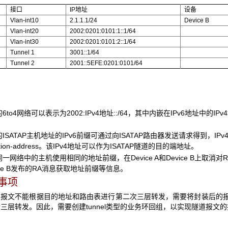
接口
IP
地址
设备
Vlan-int10
2.1.1.1/24
Device B
Vlan-int20
2002:0201:0101:1::1/64
Vlan-int30
2002:0201:0101:2::1/64
Tunnel 1
3001::1/64
Tunnel 2
2001::5EFE:0201:0101/64
6to4网络可以表示为2002:IPv4地址::/64，其中内嵌在IPv6地址中的I
ISATAP主机地址的IPv6前缀可通过向ISATAP路由器发送请求得到，IP
tion-address
。该IPv4地址可以作为ISATAP隧道的目的端地址。
一网络中的主机使用相同的地址前缀，在Device A和Device B上取消对
R
ce B发布的
RA
消息获取地址前缀等信息。
意事项
的报文不能根据目的地址和路由表进行第二次三层转发，需要将封装后的
三层转发。因此，需要创建tunnel类型的业务环回组，以实现隧道报文