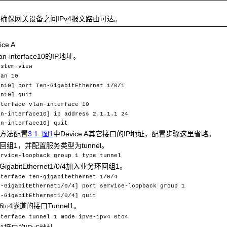
确保网关设备之间IPv4报文路由可达。
ce A
n-interface10的IP地址。
ystem-view
lan 10
an10] port Ten-GigabitEthernet 1/0/1
an10] quit
nterface vlan-interface 10
an-interface10] ip address 2.1.1.1 24
an-interface10] quit
上方法配置
3.1 图1
中Device A其它接口的IP地址，配置步骤这里省略。
组1，并配置服务类型为tunnel。
ervice-loopback group 1 type tunnel
igabitEthernet1/0/4加入业务环回组1。
nterface ten-gigabitethernet 1/0/4
n-GigabitEthernet1/0/4] port service-loopback group 1
n-GigabitEthernet1/0/4] quit
隧道的接口Tunnel1。
6to4
nterface tunnel 1 mode ipv6-ipv4 6to4