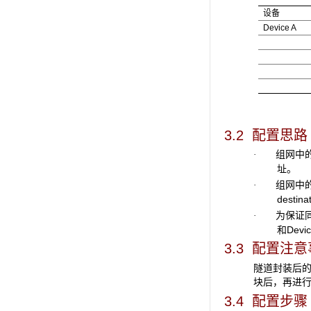
设备
Device A
3.2 配置思路
组网中的
·
址。
组网中的
·
destina
为保证同
·
和Devi
3.3 配置注
隧道封装后
块后，再进行
3.4 配置步骤