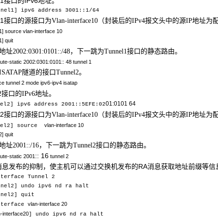
l1接口的IPv6地址。
nnel1] ipv6 address 3001::1/64
el1接口的源接口为
（封装后的
报文头中的源
地址为
Vlan-interface10
IPv4
IP
1
] source
vlan-interface 10
] quit
地址
，下一跳为
接口的静态路由。
2002:0301:0101::/48
Tunnel1
oute-static
2002:0301:0101:: 48
t
unnel
1
隧道的接口
。
ISATAP
Tunnel2
ace tunnel
2 mode ipv6-ipv4 isatap
接口的
地址。
2
IPv6
01:0101 64
el2] ipv6 address 2001::5EFE:02
el2接口的源接口为
（封装后的
报文头中的源
地址为
Vlan-interface10
IPv4
IP
vlan-interface 10
nel2] source
2
]
quit
地址
，下一跳为
接口的静态路由。
2001::/16
Tunnel2
::
16
oute-static
2001
t
unnel
2
消息发布的抑制，使主机可以通过交换机发布的RA消息获取地址前缀等信
nterface Tunnel 2
nnel2
] undo ipv6 nd ra halt
nnel2] quit
vlan-interface 20
nterface
-interface20
] undo ipv6 nd ra halt