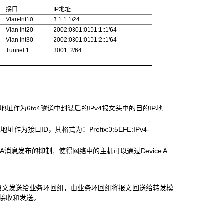
接口
IP
地址
Vlan-int10
3.1.1.1/24
Vlan-int20
2002:0301:0101:1::1/64
Vlan-int30
2002:0301:0101:2::1/64
Tunnel 1
3001::2/64
Pv4地址作为6to4隧道中封装后的IPv4报文头中的目的IP地
v4地址作为接口ID，其格式为：
Prefix:0:5EFE:IPv4-
A
消息发布的抑制，使得网络中的主机可以通过Device A
报文发送给业务环回组，由业务环回组将报文回送给转发模
的接收和发送。