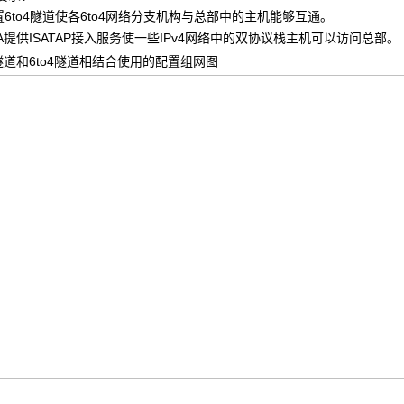
6to4隧道使各6to4网络分支机构与总部中的主机能够互通。
ce A提供ISATAP接入服务使一些IPv4网络中的双协议栈主机可以访问总部。
AP隧道和6to4隧道相结合使用的配置组网图