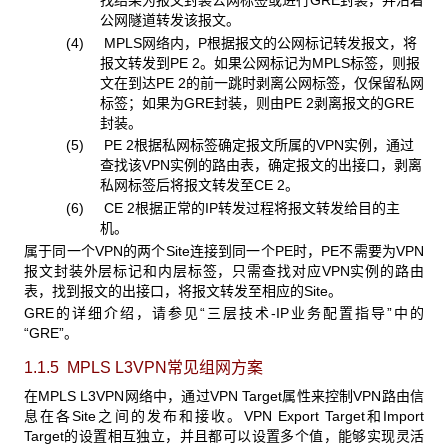
公网隧道转发该报文。
(4) MPLS
网络内，P根据报文的公网标记转发报文，将
报文转发到PE 2。如果公网标记为MPLS标签，则报
文在到达PE 2的前一跳时剥离公网标签，仅保留私网
标签；如果为GRE封装，则由PE 2剥离报文的GRE
封装。
(5) PE 2
根据私网标签确定报文所属的VPN实例，通过
查找该VPN实例的路由表，确定报文的出接口，剥离
私网标签后将报文转发至CE 2。
(6) CE 2
根据正常的IP转发过程将报文转发给目的主
机。
属于同一个VPN
的两个Site连接到同一个PE时，PE不需要为VPN
报文封装外层标记和内层标签，只需查找对应VPN实例的路由
表，找到报文的出接口，将报文转发至相应的Site。
GRE
的详细介绍，请参见“三层技术-IP业务配置指导”中的
“GRE”。
1.1.5 MPLS L3VPN
常见组网方案
在MPLS L3VPN
网络中，通过VPN Target属性来控制VPN路由信
息在各Site之间的发布和接收。VPN Export Target和Import
Target的设置相互独立，并且都可以设置多个值，能够实现灵活