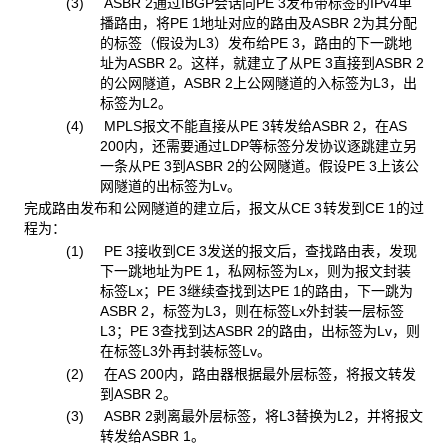
(3) ASBR 2
通过IBGP会话向PE 3发布带标签的IPv4单
播路由，将PE 1地址对应的路由及ASBR 2为其分配
的标签（假设为L3）发布给PE 3，路由的下一跳地
址为ASBR 2。这样，就建立了从PE 3直接到ASBR 2
的公网隧道，ASBR 2上公网隧道的入标签为L3，出
标签为L2。
(4) MPLS
报文不能直接从PE 3转发给ASBR 2，在AS
200内，还需要通过LDP等标签分发协议逐跳建立另
一条从PE 3到ASBR 2的公网隧道。假设PE 3上该公
网隧道的出标签为Lv。
完成路由发布和公网隧道的建立后，报文从CE 3
转发到CE 1的过
程为：
(1) PE 3
接收到CE 3发送的报文后，查找路由表，发现
下一跳地址为PE 1，私网标签为Lx，则为报文封装
标签Lx；PE 3继续查找到达PE 1的路由，下一跳为
ASBR 2，标签为L3，则在标签Lx外封装一层标签
L3；PE 3查找到达ASBR 2的路由，出标签为Lv，则
在标签L3外再封装标签Lv。
(2) 在
AS 200内，路由器根据最外层标签，将报文转发
到ASBR 2。
(3) ASBR 2
剥离最外层标签，将L3替换为L2，并将报文
转发给ASBR 1。