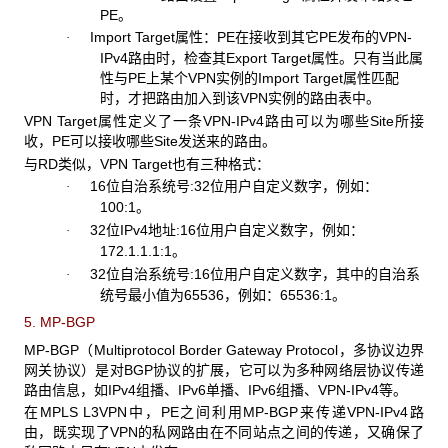
PE。
Import Target
属性：PE在接收到其它PE发布的VPN-
·
IPv4路由时，检查其Export Target属性。只有当此属
性与PE上某个VPN实例的Import Target属性匹配
时，才把路由加入到该VPN实例的路由表中。
VPN Target
属性定义了一条VPN-IPv4路由可以为哪些Site所接
收，PE可以接收哪些Site发送来的路由。
与RD
类似，VPN Target也有三种格式：
16
位自治系统号:32位用户自定义数字，例如：
·
100:1。
32
位IPv4地址:16位用户自定义数字，例如：
·
172.1.1.1:1。
32
位自治系统号:16位用户自定义数字，其中的自治系
·
统号最小值为65536，例如：65536:1。
5. MP-BGP
MP-BGP
（Multiprotocol Border Gateway Protocol，多协议边界
网关协议）是对BGP协议的扩展，它可以为多种网络层协议传递
路由信息，如IPv4组播、IPv6单播、IPv6组播、VPN-IPv4等。
在MPLS L3VPN
中，PE之间利用MP-BGP来传递VPN-IPv4路
由，既实现了VPN的私网路由在不同站点之间的传递，又确保了