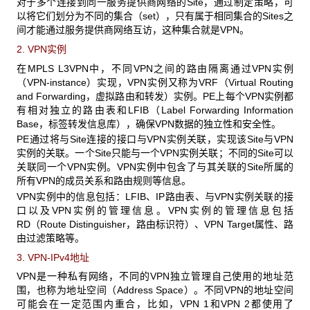
对于多个连接到同一服务提供商网络的Site
，通过制定策略，可
以将它们划分为不同的集合（set），只有属于相同集合的Sites之
间才能通过服务提供商网络互访，这种集合就是VPN。
2. VPN
实例
在MPLS L3VPN
中，不同VPN之间的路由隔离通过VPN实例
（VPN-instance）实现，VPN实例又称为VRF（Virtual Routing
and Forwarding，虚拟路由和转发）实例。PE上每个VPN实例都
有相对独立的路由表和LFIB（Label Forwarding Information
Base，标签转发信息库），确保VPN数据的独立性和安全性。
PE
通过将与Site连接的接口与VPN实例关联，实现该Site与VPN
实例的关联。一个Site只能与一个VPN实例关联；不同的Site可以
关联同一个VPN实例。VPN实例中包含了与其关联的Site所属的
所有VPN的成员关系和路由规则等信息。
VPN
实例中的信息包括：LFIB、IP路由表、与VPN实例关联的接
口以及VPN实例的管理信息。VPN实例的管理信息包括
RD（Route Distinguisher，路由标识符）、VPN Target属性、路
由过滤策略等。
3. VPN-IPv4
地址
VPN
是一种私有网络，不同的VPN独立管理自己使用的地址范
围，也称为地址空间（Address Space）。不同VPN的地址空间
可能会在一定范围内重合，比如，VPN 1和VPN 2都使用了