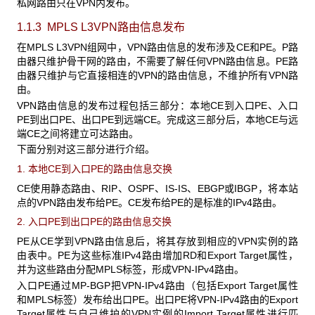
私网路由只在VPN内发布。
1.1.3 MPLS L3VPN路由信息发布
在MPLS L3VPN
组网中，VPN路由信息的发布涉及CE和PE。P路
由器只维护骨干网的路由，不需要了解任何VPN路由信息。PE路
由器只维护与它直接相连的VPN的路由信息，不维护所有VPN路
由。
VPN
路由信息的发布过程包括三部分：本地CE到入口PE、入口
PE到出口PE、出口PE到远端CE。完成这三部分后，本地CE与远
端CE之间将建立可达路由。
下面分别对这三部分进行介绍。
1. 本地CE
到入口PE的路由信息交换
CE
使用静态路由、RIP、OSPF、IS-IS、EBGP或IBGP，将本站
点的VPN路由发布给PE。CE发布给PE的是标准的IPv4路由。
2. 入口PE
到出口PE的路由信息交换
PE
从CE学到VPN路由信息后，将其存放到相应的VPN实例的路
由表中。PE为这些标准IPv4路由增加RD和Export Target属性，
并为这些路由分配MPLS标签，形成VPN-IPv4路由。
入口PE
通过MP-BGP把VPN-IPv4路由（包括Export Target属性
和MPLS标签）发布给出口PE。出口PE将VPN-IPv4路由的Export
Target属性与自己维护的VPN实例的Import Target属性进行匹