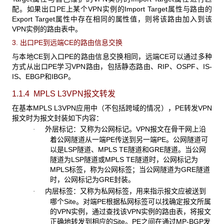
配。如果出口PE上某个VPN实例的Import Target属性与路由的
Export Target属性中存在相同的属性值，则将该路由加入到该
VPN实例的路由表中。
3. 出口PE
到远端CE的路由信息交换
与本地CE
到入口PE的路由信息交换相同，远端CE可以通过多种
方式从出口PE学习VPN路由，包括静态路由、RIP、OSPF、IS-
IS、EBGP和IBGP。
1.1.4 MPLS L3VPN
报文转发
在基本MPLS L3VPN
应用中（不包括跨域的情况），PE转发VPN
报文时为报文封装如下内容：
外层标记：又称为公网标记。
VPN报文在骨干网上沿
·
着公网隧道从一端PE传送到另一端PE。公网隧道可
以是LSP隧道、MPLS TE隧道和GRE隧道。当公网
隧道为LSP隧道或MPLS TE隧道时，公网标记为
MPLS标签，称为公网标签；当公网隧道为GRE隧道
时，公网标记为GRE封装。
内层标签：又称为私网标签，用来指示报文应被送到
·
哪个
Site。对端PE根据私网标签可以找确定报文所属
的VPN实例，通过查找该VPN实例的路由表，将报文
正确地转发到相应的Site。PE之间在通过MP-BGP发