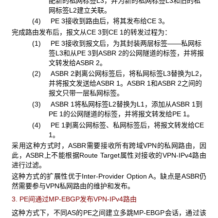
配新的私网标签L3，并为新的私网标签L3和旧的私
网标签L2建立关联。
(4) PE 3
接收到路由后，将其发布给CE 3。
完成路由发布后，报文从CE 3
到CE 1的转发过程为：
(1) PE 3
接收到报文后，为其封装两层标签——私网标
签L3和从PE 3到ASBR 2的公网隧道的标签，并将报
文转发给ASBR 2。
(2) ASBR 2
剥离公网标签后，将私网标签L3替换为L2，
并将报文发送给ASBR 1。ASBR 1和ASBR 2之间的
报文只带一层私网标签。
(3) ASBR 1
将私网标签L2替换为L1，添加从ASBR 1到
PE 1的公网隧道的标签，并将报文转发给PE 1。
(4) PE 1
剥离公网标签、私网标签后，将报文转发给CE
1。
采用这种方式时，ASBR
需要接收所有跨域VPN的私网路由，因
此，ASBR上不能根据Route Target属性对接收的VPN-IPv4路由
进行过滤。
这种方式的扩展性优于Inter-Provider Option A
。缺点是ASBR仍
然需要参与VPN私网路由的维护和发布。
3. PE
间通过MP-EBGP发布VPN-IPv4路由
这种方式下，不同AS
的PE之间建立多跳MP-EBGP会话，通过该