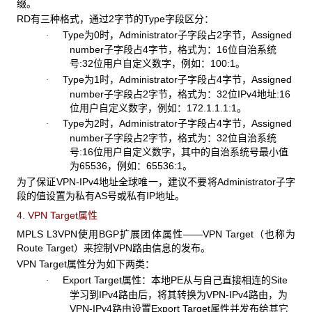
缀。
RD
有三种格式，通过2字节的Type字段区分：
Type
为0时，Administrator子字段占2字节，Assigned
·
number子字段占4字节，格式为：16位自治系统
号:32位用户自定义数字，例如：100:1。
Type
为1时，Administrator子字段占4字节，Assigned
·
number子字段占2字节，格式为：32位IPv4地址:16
位用户自定义数字，例如：172.1.1.1:1。
Type
为2时，Administrator子字段占4字节，Assigned
·
number子字段占2字节，格式为：32位自治系统
号:16位用户自定义数字，其中的自治系统号最小值
为65536，例如：65536:1。
为了保证VPN-IPv4
地址全球唯一，建议不要将Administrator子字
段的值设置为私有AS号或私有IP地址。
4. VPN Target
属性
MPLS L3VPN
使用BGP扩展团体属性——VPN Target（也称为
Route Target）来控制VPN路由信息的发布。
VPN Target
属性分为如下两类：
Export Target
属性：本地PE从与自己直接相连的Site
·
学习到IPv4路由后，将其转换为VPN-IPv4路由，为
VPN-IPv4路由设置Export Target属性并发布给其它