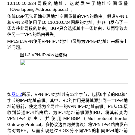
10.110.10.0/24网段的地址，这就发生了地址空间重叠
（Overlapping Address Spaces）。
传统BGP
无法正确处理地址空间重叠的VPN的路由。假设VPN 1
和VPN 2都使用了10.110.10.0/24网段的地址，并各自发布了一
条去往此网段的路由，BGP只会选择其中一条路由，从而导致去
往另一个VPN的路由丢失。
MPLS L3VPN
使用VPN-IPv4地址（又称为VPNv4地址）来解决上
述问题。
图1-2 VPN-IPv4
地址结构
如
图1-2
所示，VPN-IPv4地址共有12个字节，包括8字节的RD和4
字节的IPv4地址前缀。其中，RD的作用是将其添加到一个IPv4地
址前缀前，使之成为全局唯一的VPN-IPv4地址前缀。PE从CE接
收到普通IPv4路由后，为IPv4地址前缀添加RD，将其转变为
VPN-IPv4路由，并使用MP-BGP（Multiprotocol Border
Gateway Protocol，多协议边界网关协议）将VPN-IPv4路由发布
给对端PE，从而实现通过RD区分不同VPN的相同IPv4地址前