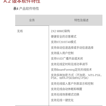
A.2
版本软件特性
表4
产品软件特性
业务
特性及描述
无线
2X2 MIMO架构
便捷安全的访客模式
支持HT20/HT40模式
支持自动信道选择或手动信道选择
支持接入用户控制
支持SSID广播开启或关闭
支持无线定时和无线功率调节
支持
BeamForming
定向天线技术
支持多种加密方式（不加密、WPA-PSK、
W
PSK
、
WPA-PSK/WPA2-PSK
）
支持无线接入客户列表显示和控制
支持无线自动休眠和唤醒
支持无线场景模式切换
支持无线一键优化