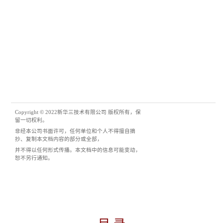
Copyright © 
2022
新华三技术有限公司 版权所有，保
留一切权利。
非经本公司书面许可，任何单位和个人不得擅自摘
抄、复制本
文档
内容的部分或全部，
并不得以任何形式传播。
本文档中的信息可能变动，
恕不另行通知。