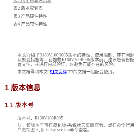
表1
 历史版本信息表
表2
 版本配套表
表3
 产品硬件特性
表4
 产品软件特性
5
本文介绍了R160V100R00
版本的特性、使用限制、存在问题
5
及规避措施等，在加载R160V100R00
版本前，建议您备份配
置文件，并进行内部验证，以避免可能存在的风险。
本文档需和本文“
相关资料
”中的文档一起配合使用。
1 
版本信息
1.1 
版本号
5
版本号：R160V100R00
注：该版本号可在简化版-系统状态页面查看，或在命令行用
户态视图下用display version命令查看。