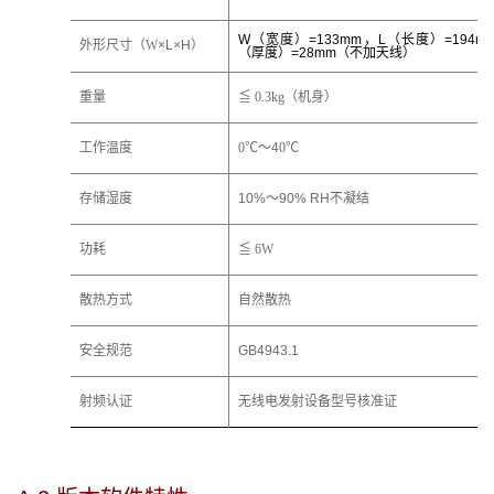
W
（宽度）
=133mm
，
L
（长度）
=194m
外形尺寸（W
×
L
×
H）
（厚度）
=28mm
（不加天线）
重量
≦ 0.3kg（机身）
工作温度
0℃～
4
0℃
存储湿度
10%～90% RH不凝结
功耗
≦ 6W
散热方式
自然散热
安全规范
GB4943.1
射频认证
无线电发射设备型号核准证