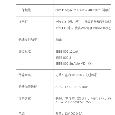
工作频段
802.11b/g/n : 2.4GHz-2.483GHz（中国）
指示灯
2个LED（绿、橙），代表系统和无线状态
1
个
LED(
绿
)
，代表
WAN
口
LINK/ACK
状态
无线发射功率
20dbm
遵循标准
IEEE 802.11b/g/n
IEEE 802.3
IEEE 802.3u Auto MDI（X）
传输距离
无线：室内60～100m（无障碍）
无线加密协议
AES、TKIP、AES/TKIP
加密方式
无线：不加密（默认）、WPA-PSK、
WPA
K
、
WPA-PSK/WPA2-PSK
电源 
外置，12
V DC 
0.5
A