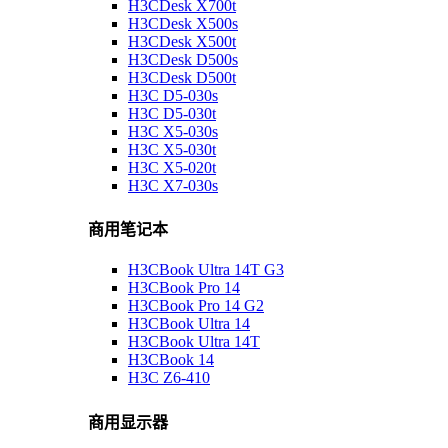
H3CDesk X700t
H3CDesk X500s
H3CDesk X500t
H3CDesk D500s
H3CDesk D500t
H3C D5-030s
H3C D5-030t
H3C X5-030s
H3C X5-030t
H3C X5-020t
H3C X7-030s
商用笔记本
H3CBook Ultra 14T G3
H3CBook Pro 14
H3CBook Pro 14 G2
H3CBook Ultra 14
H3CBook Ultra 14T
H3CBook 14
H3C Z6-410
商用显示器