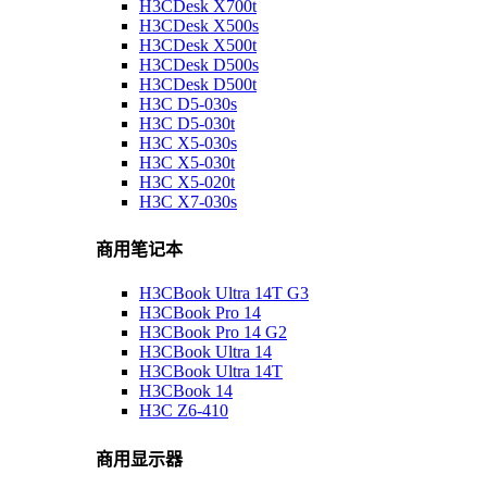
H3CDesk X700t
H3CDesk X500s
H3CDesk X500t
H3CDesk D500s
H3CDesk D500t
H3C D5-030s
H3C D5-030t
H3C X5-030s
H3C X5-030t
H3C X5-020t
H3C X7-030s
商用笔记本
H3CBook Ultra 14T G3
H3CBook Pro 14
H3CBook Pro 14 G2
H3CBook Ultra 14
H3CBook Ultra 14T
H3CBook 14
H3C Z6-410
商用显示器