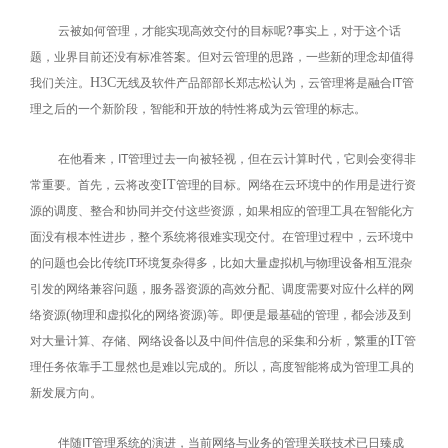
云被如何管理，才能实现高效交付的目标呢?事实上，对于这个话
题，业界目前还没有标准答案。但对云管理的思路，一些新的理念却值得
我们关注。
无线及软件产品部部长郑志松认为，云管理将是融合IT管
H3C
理之后的一个新阶段，智能和开放的特性将成为云管理的标志。
在他看来，IT管理过去一向被轻视，但在云计算时代，它则会变得非
常重要。首先，云将改变
管理的目标。网络在云环境中的作用是进行资
IT
源的调度、整合和协同并交付这些资源，如果相应的管理工具在智能化方
面没有根本性进步，整个系统将很难实现交付。在管理过程中，云环境中
的问题也会比传统IT环境复杂得多，比如大量虚拟机与物理设备相互混杂
引发的网络兼容问题，服务器资源的高效分配、调度需要对应什么样的网
络资源
物理和虚拟化的网络资源)等。即便是最基础的管理，都会涉及到
(
对大量计算、存储、网络设备以及中间件信息的采集和分析，繁重的
管
IT
理任务依靠手工显然也是难以完成的。所以，高度智能将成为管理工具的
新发展方向。
伴随IT管理系统的演进，当前网络与业务的管理关联技术已日臻成