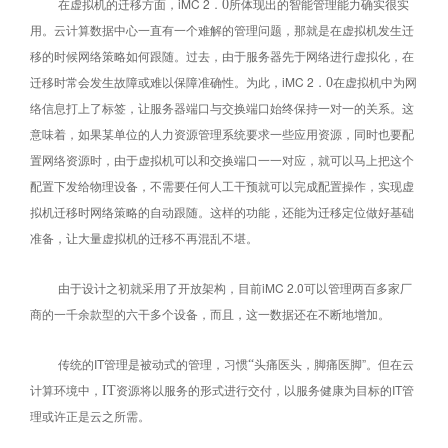
在虚拟机的迁移方面，iMC 2．
所体现出的智能管理能力确实很实
0
用。云计算数据中心一直有一个难解的管理问题，那就是在虚拟机发生迁
移的时候网络策略如何跟随。过去，由于服务器先于网络进行虚拟化，在
迁移时常会发生故障或难以保障准确性。为此，iMC 2．
在虚拟机中为网
0
络信息打上了标签，让服务器端口与交换端口始终保持一对一的关系。这
意味着，如果某单位的人力资源管理系统要求一些应用资源，同时也要配
置网络资源时，由于虚拟机可以和交换端口一一对应，就可以马上把这个
配置下发给物理设备，不需要任何人工干预就可以完成配置操作，实现虚
拟机迁移时网络策略的自动跟随。这样的功能，还能为迁移定位做好基础
准备，让大量虚拟机的迁移不再混乱不堪。
由于设计之初就采用了开放架构，目前iMC 2.0可以管理两百多家厂
商的一千余款型的六干多个设备，而且，这一数据还在不断地增加。
传统的IT管理是被动式的管理，习惯
头痛医头，脚痛医脚”。但在云
“
计算环境中，
资源将以服务的形式进行交付，以服务健康为目标的IT管
IT
理或许正是云之所需。