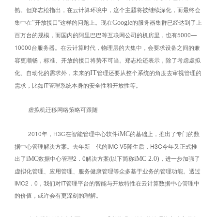
熟。但郑志松指出，在云计算环境中，这个主题将被继续深化，而最终会
集中在
开放接口”这样的问题上。现在
的服务器集群已经达到了上
“
Google
百万台的规模，而国内的阿里巴巴等互联网公司的机房里，也有5000—
10000台服务器。在云计算时代，物理层的大集中，会要求设备之间的兼
容更顺畅，标准、开放的接口将势不可当。郑志松还表示，除了考虑虚拟
化、自动化的需求外，未来的
管理还要从整个系统的角度去审视管理的
IT
需求，比如IT管理系统本身的安全性和开放性等。
虚拟机迁移网络策略可跟随
2010年，H3C在智能管理中心软件
的基础上，推出了专门的数
iMC
据中心管理解决方案。去年新—代的iMC V5降生后，H3C今年又正式推
出了
数据中心管理2．0解决方案(以下简称
，进一步加强了
iMC
iMC 2.0)
虚拟化管理、应用管理、服务健康管理等众多基于业务的管理功能。透过
iMC2．0，我们对IT管理平台的智能与开放特性在云计算数据中心管理中
的价值，或许会有更深刻的理解。