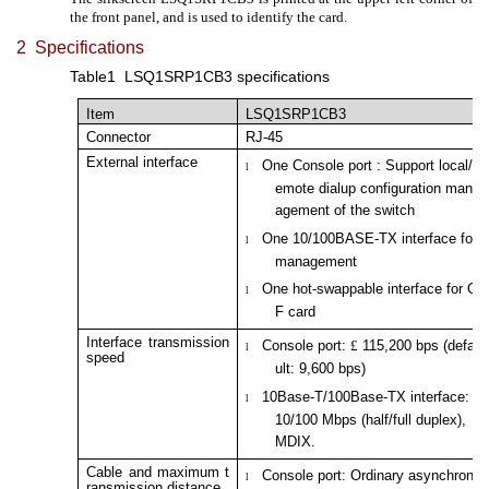
the front panel, and is used to identify the card.
2 Specifications
Table1
LSQ1SRP1CB3 specifications
Item
LSQ1SRP1CB3
Connector
RJ-45
External interface
One Console port : Support local/r
l
emote dialup configuration man
agement of the switch
One 10/100BASE-TX interface for
l
management
One hot-swappable interface for C
l
F card
Interface transmission
Console port:
£
115,200 bps (defa
l
speed
ult: 9,600 bps)
10Base-T/100Base-TX interface:
l
10/100 Mbps (half/full duplex),
MDIX.
Cable and maximum t
Console port: Ordinary asynchron
l
ransmission distance