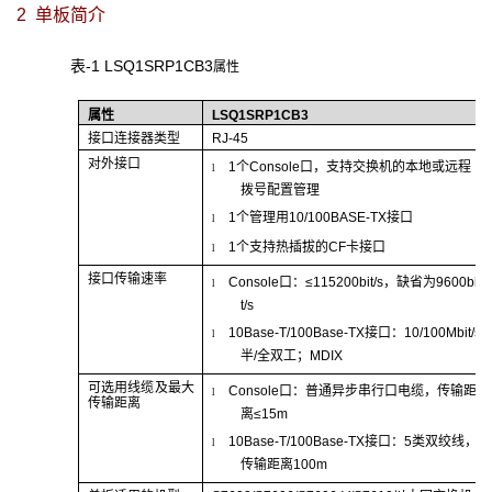
2 单板简介
表-1 LSQ1SRP1CB3
属性
属性
LSQ1SRP1CB3
接口连接器类型
RJ-45
对外接口
1个Console口，支持交换机的本地或远程
l
拨号配置管理
1个管理用10/100BASE-TX接口
l
1个支持热插拔的CF卡接口
l
接口传输速率
Console口：≤115200bit/s，缺省为9600bi
l
t/s
10Base-T/100Base-TX接口：10/100Mbit/s
l
半/全双工；MDIX
可选用线缆及最大
Console口：普通异步串行口电缆，传输距
l
传输距离
离≤15m
10Base-T/100Base-TX接口：5类双绞线，
l
传输距离100m