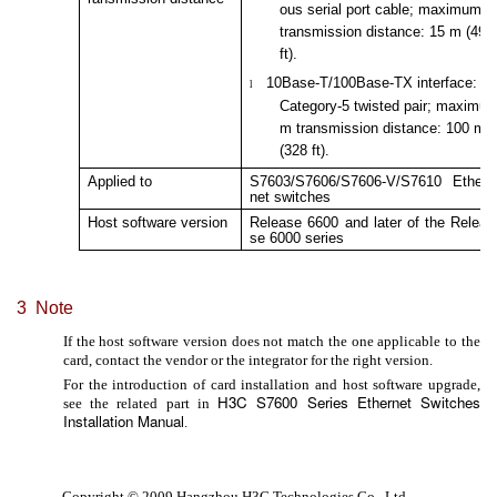
ous serial port cable; maximum
transmission distance: 15 m (49
ft).
10Base-T/100Base-TX interface:
l
Category-5 twisted pair; maximu
m transmission distance: 100 m
(328 ft).
Applied to
S7603/S7606/S7606-V/S7610 Ether
net switches
Host software version
Release 6600 and later of the Relea
se 6000 series
3 Note
If the host software version does not match the one applicable to the
card, contact the vendor or the integrator for the right version.
For the introduction of card installation and host software upgrade,
H3C S7600 Series Ethernet Switches
see the related part in
Installation Manual
.
Copyright © 2009 Hangzhou H3C Technologies Co., Ltd.