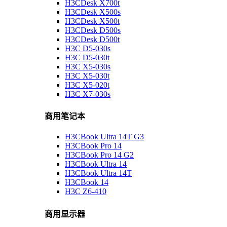
H3CDesk X700t
H3CDesk X500s
H3CDesk X500t
H3CDesk D500s
H3CDesk D500t
H3C D5-030s
H3C D5-030t
H3C X5-030s
H3C X5-030t
H3C X5-020t
H3C X7-030s
商用笔记本
H3CBook Ultra 14T G3
H3CBook Pro 14
H3CBook Pro 14 G2
H3CBook Ultra 14
H3CBook Ultra 14T
H3CBook 14
H3C Z6-410
商用显示器