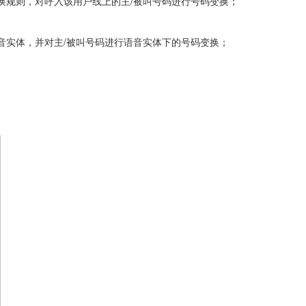
/
换规则，对呼入该用户线上的主
被叫号码进行号码变换；
/
音实体，并对主
被叫号码进行语音实体下的号码变换；