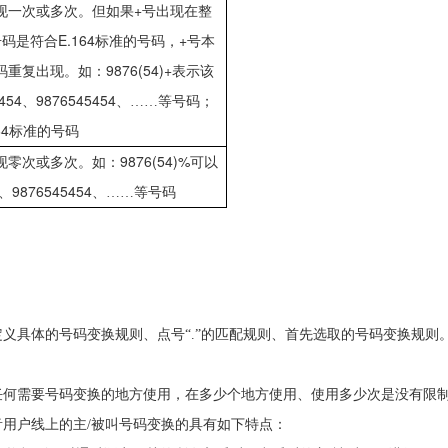
+
现一次或多次。但如果
号出现在整
E.164
+
号码是符合
标准的号码，
号本
9876(54)+
码重复出现。如：
表示该
454
9876545454
、
、……等号码；
64
标准的号码
9876(54)%
现零次或多次。如：
可以
9876545454
、
、……等号码
义具体的号码变换规则、点号“
.
”的匹配规则、首先选取的号码变换规则
任何需要号码变换的地方使用，在多少个地方使用、使用多少次是没有限
音用户线上的主
/
被叫号码变换的具有如下特点：