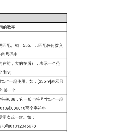
间的数字
555. . . .
码匹配。如：
匹配任何拨入
符的号码串
的在前，大的在后），表示一个范
1
9
括
和
）
!%+
[235-9]
”一起使用。如：
表示只
的某一个
086
!%+
符串
，它一般与符号“
”一起
010
086010
或
两个字符串
现零次或一次。如：
678
01012345678
和