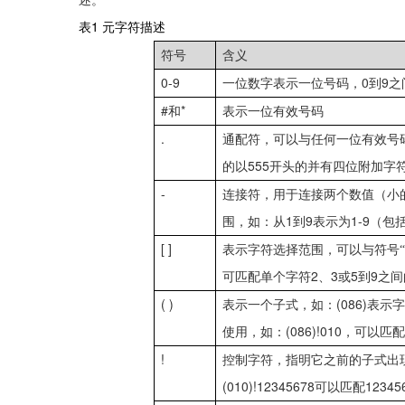
述。
表1
元字符描述
符号
含义
0-9
0
9
一位数字表示一位号码，
到
之
#
*
和
表示一位有效号码
.
通配符，可以与任何一位有效号
555
的以
开头的并有四位附加字
-
连接符，用于连接两个数值（小
1
9
1-9
围，如：从
到
表示为
（包
[ ]
表示字符选择范围，可以与符号“
2
3
5
9
可匹配单个字符
、
或
到
之间
( )
(086)
表示一个子式，如：
表示字
(086)!010
使用，如：
，可以匹配
!
控制字符，指明它之前的子式出
(010)!12345678
12345
可以匹配