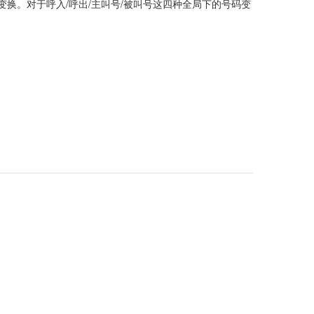
/
/
/
变换。对于呼入
呼出
主叫号
被叫号这四种全局下的号码变