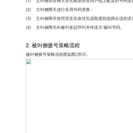
(1)
主叫侧语音网关首先根据语音用户线上配置的号码变
(2)
主叫侧网关进行全局号码变换；
(3)
主叫侧网关按照语音实体优先选取规则选择合适的语
(4)
/
主叫侧网关向被叫发起呼叫并传送主
被叫号码。
2.
被叫侧拨号策略流程
被叫侧拨号策略流程图如
图
2
所示。