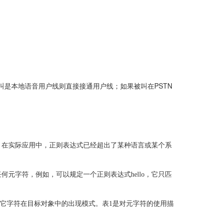
PSTN
叫是本地语音用户线则直接接通用户线；如果被叫在
。在实际应用中，正则表达式已经超出了某种语言或某个系
任何元字符，例如，可以规定一个正则表达式
hello
，它只匹
它字符在目标对象中的出现模式。
表
1
是对元字符的使用描