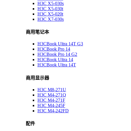
H3C X5-030s
H3C X5-030t
H3C X5-020t
H3C X7-030s
商用笔记本
H3CBook Ultra 14T G3
H3CBook Pro 14
H3CBook Pro 14 G2
H3CBook Ultra 14
H3CBook Ultra 14T
商用显示器
H3C M8-271U
H3C M4-271Q
H3C M4-271F
H3C M4-245F
H3C M4-242FD
配件