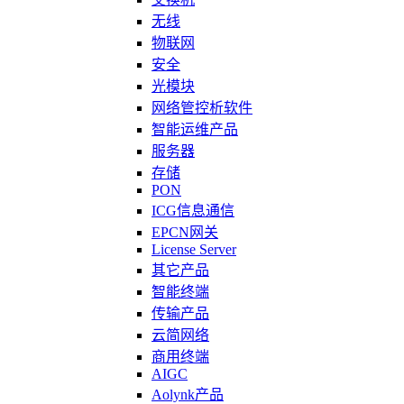
无线
物联网
安全
光模块
网络管控析软件
智能运维产品
服务器
存储
PON
ICG信息通信
EPCN网关
License Server
其它产品
智能终端
传输产品
云简网络
商用终端
AIGC
Aolynk产品