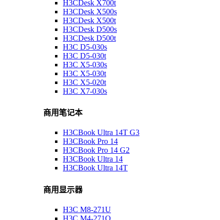
H3CDesk X700t
H3CDesk X500s
H3CDesk X500t
H3CDesk D500s
H3CDesk D500t
H3C D5-030s
H3C D5-030t
H3C X5-030s
H3C X5-030t
H3C X5-020t
H3C X7-030s
商用笔记本
H3CBook Ultra 14T G3
H3CBook Pro 14
H3CBook Pro 14 G2
H3CBook Ultra 14
H3CBook Ultra 14T
商用显示器
H3C M8-271U
H3C M4-271Q