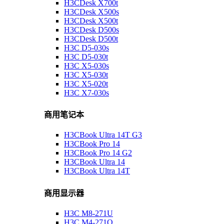
H3CDesk X700t
H3CDesk X500s
H3CDesk X500t
H3CDesk D500s
H3CDesk D500t
H3C D5-030s
H3C D5-030t
H3C X5-030s
H3C X5-030t
H3C X5-020t
H3C X7-030s
商用笔记本
H3CBook Ultra 14T G3
H3CBook Pro 14
H3CBook Pro 14 G2
H3CBook Ultra 14
H3CBook Ultra 14T
商用显示器
H3C M8-271U
H3C M4-271Q