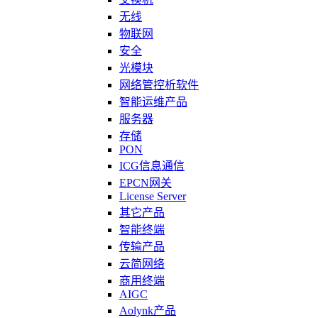
无线
物联网
安全
光模块
网络管控析软件
智能运维产品
服务器
存储
PON
ICG信息通信
EPCN网关
License Server
其它产品
智能终端
传输产品
云简网络
商用终端
AIGC
Aolynk产品