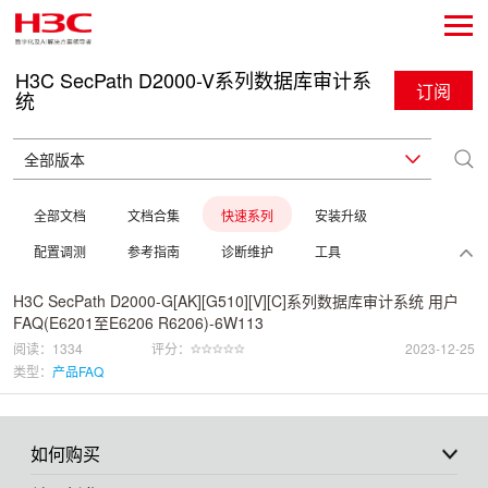
H3C SecPath D2000-V系列数据库审计系
订阅
统
全部文档
文档合集
快速系列
安装升级
配置调测
参考指南
诊断维护
工具
H3C SecPath D2000-G[AK][G510][V][C]系列数据库审计系统 用户
FAQ(E6201至E6206 R6206)-6W113
阅读：1334
评分：
2023-12-25
类型：
产品FAQ
如何购买