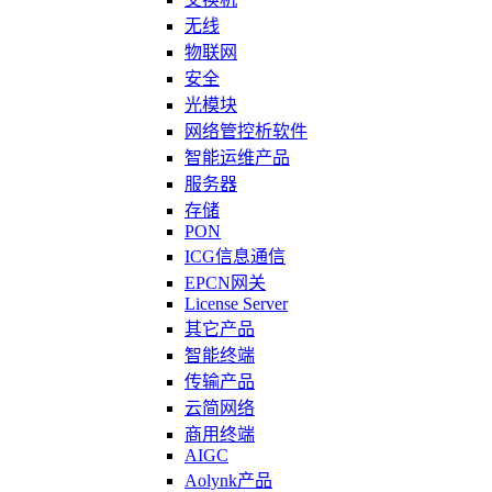
无线
物联网
安全
光模块
网络管控析软件
智能运维产品
服务器
存储
PON
ICG信息通信
EPCN网关
License Server
其它产品
智能终端
传输产品
云简网络
商用终端
AIGC
Aolynk产品