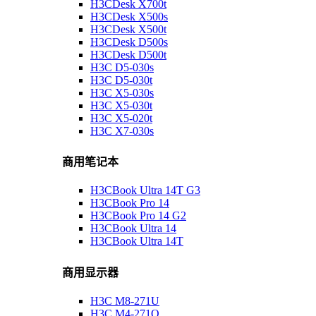
H3CDesk X700t
H3CDesk X500s
H3CDesk X500t
H3CDesk D500s
H3CDesk D500t
H3C D5-030s
H3C D5-030t
H3C X5-030s
H3C X5-030t
H3C X5-020t
H3C X7-030s
商用笔记本
H3CBook Ultra 14T G3
H3CBook Pro 14
H3CBook Pro 14 G2
H3CBook Ultra 14
H3CBook Ultra 14T
商用显示器
H3C M8-271U
H3C M4-271Q