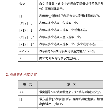
斜体
命令行参数（命令中必须由实际值进行替代的部
斜体
分）采用
表示。
[ ]
表示用“[ ]”括起来的部分在命令配置时是可选的。
{ x | y | ... }
表示从多个选项中仅选取一个。
[ x | y | ... ]
表示从多个选项中选取一个或者不选。
{ x | y | ... } *
表示从多个选项中至少选取一个。
[ x | y | ... ] *
表示从多个选项中选取一个、多个或者不选。
&<1-n>
表示符号&前面的参数可以重复输入1～n次。
#
由“#”号开始的行表示为注释行。
2. 图形界面格式约定
格 式
意 义
< >
带尖括号“< >”表示按钮名，如“单击<确定>按钮”。
[ ]
带方括号“[ ]”表示窗口名、菜单名和数据表，如“弹
出[新建用户]窗口”。