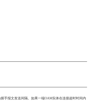
为握手报文发送间隔。如果一端
OAM
实体在连接超时时间内