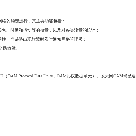
网络的稳定运行，其主要功能包括：
丢包、时延和抖动等的衡量，以及对各类流量的统计；
通性，当链路出现故障时及时通知网络管理员；
链路故障。
DU
（
OAM Protocol Data Units
，
OAM
协议数据单元
）
。
以太网
OAM
就是通