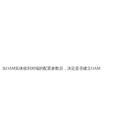
。当
OAM
实体收到对端的配置参数后，决定是否建立
OAM