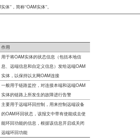
M
OAM
实体”，简称“
实体”。
作用
OAM
用于将
实体的状态信息（包括本地信
OAM
息、远端信息和自定义信息）发给远端
OAM
实体，以保持以太网
连接
OAM
一般用于链路监控，对连接本端和远端
实体的链路上所发生的故障进行告警
主要用于远端环回控制，用来控制远端设备
OAM
的
环回状态，该报文中带有使能或去使
能环回功能的信息，根据该信息开启或关闭
远端环回功能