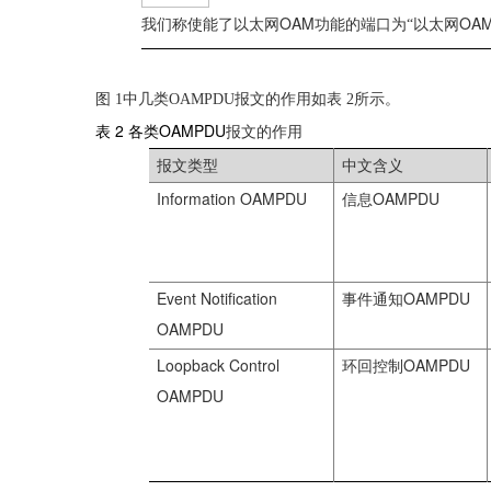
OAM
OA
我们称使能了以太网
功能的端口为“以太网
图
1
中几类
OAMPDU
报文的作用如
表
2
所示。
表 2
OAMPDU
各类
报文的作用
报文类型
中文含义
Information OAMPDU
OAMPDU
信息
Event Notification
OAMPDU
事件通知
OAMPDU
Loopback Control
OAMPDU
环回控制
OAMPDU