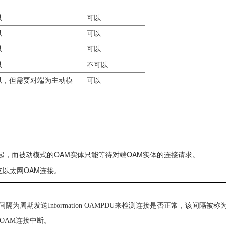
以
可以
以
可以
以
可以
以
不可以
以，但需要对端为主动模
可以
OAM
OAM
起，而被动模式的
实体只能等待对端
实体的连接请求。
OAM
立以太网
连接。
间隔为周期发送
Information OAMPDU
来检测连接是否正常，该间隔被称
OAM
连接中断。