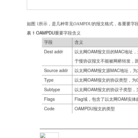
如
图
1
所示，是
几种常见
OAMPDU
的
报文格式，各重要字
表 1
OAMPDU
重要字段含义
字段
含义
Dest addr
OAM
MAC
以太网
报文目的
地址，
于慢协议报文不能被网桥转发，
Source addr
OAM
MAC
以太网
报文源
地址，为
Type
OAM
以太网
报文的协议类型，为
Subtype
OAM
以太网
报文的协议子类型，
Flags
Flag
OAM
域，包含了以太网
实体
Code
OAMPDU
报文的类型