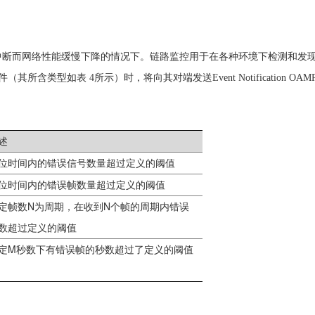
中断而网络性能缓慢下降的情况下。链路监控用于在各种环境下检测和发
件（其所含类型如
表
4
所示）时，将向其对端发送
Event Notification OA
述
位时间内的错误信号数量超过定义的阈值
位时间内的错误帧数量超过定义的阈值
N
N
定帧数
为周期，在收到
个帧的周期内错误
数超过定义的阈值
M
定
秒数下有错误帧的秒数超过了定义的阈值