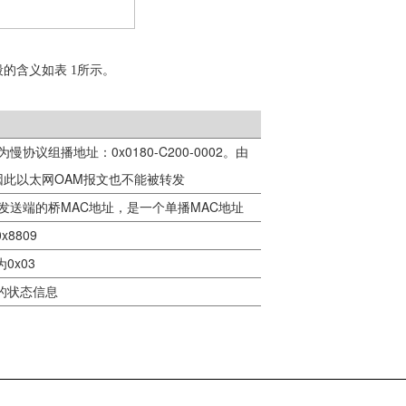
段的含义如
表
1
所示。
0x0180-C200-0002
为慢协议组播地址：
。由
OAM
因此以太网
报文也不能被转发
MAC
MAC
发送端的桥
地址，是一个单播
地址
0x8809
0x03
为
的状态信息