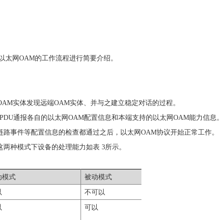
以太网
OAM
的工作流程进行简要介绍。
OAM
实体发现远端
OAM
实体、并与之建立稳定对话的过程。
MPDU
通报各自的以太网
OAM
配置信息和本端支持的以太网
OAM
能力信息
链路事件等配置信息的检查都通过之后，以太网
OAM
协议开始正常工作。
这两种模式下设备的处理能力如
表
3
所示。
动模式
被动模式
以
不可以
以
可以