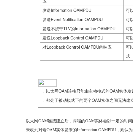
应
Information OAMPDU
发送
可
Event Notification OAMPDU
发送
可
TLV
Information OAMPDU
发送不携带
的
可
Loopback Control OAMPDU
发送
可
Loopback Control OAMPDU
对
的响应
可
式
OAM
OAM
以太网
连接只能由主动模式的
实体发
l
OAM
都处于被动模式下的两个
实体之间无法建
l
以太网
OAM
连接建立后，两端的
OAM
实体会以一定的时间
未收到对端
OAM
实体发来的
Information OAMPDU
，则认为