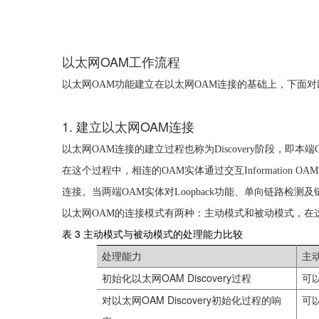
OAM
以太网
工作
流程
以太网
OAM
功能建立在以太网
OAM
连接的基础上，下面对
1.
OAM
建立以太网
连接
以太网
OAM
连接的建立过程也称为
Discovery
阶段，即本端
在这个过程中，相连的
OAM
实体通过交互
Information OA
连接。当两端
OAM
实体对
Loopback
功能、单向链路检测及
以太网
OAM
的连接模式有两种：主动模式和被动模式，在
表 3
主动模式与被动模式的处理能力比较
处理能力
主
OAM Discovery
初始化以太网
过程
可
OAM Discovery
对以太网
初始化过程的响
可