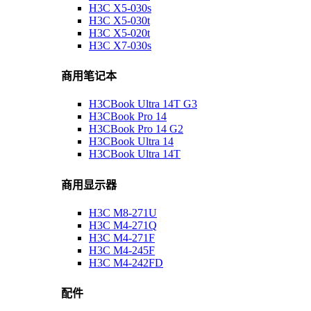
H3C X5-030s
H3C X5-030t
H3C X5-020t
H3C X7-030s
商用笔记本
H3CBook Ultra 14T G3
H3CBook Pro 14
H3CBook Pro 14 G2
H3CBook Ultra 14
H3CBook Ultra 14T
商用显示器
H3C M8-271U
H3C M4-271Q
H3C M4-271F
H3C M4-245F
H3C M4-242FD
配件