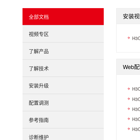
安装视
全部文档
视频专区
H3
了解产品
Web
了解技术
安装升级
H3
H3
配置调测
H3
H3
参考指南
H3
诊断维护