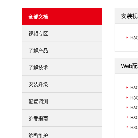
安装视
全部文档
视频专区
H3
了解产品
Web
了解技术
安装升级
H3
H3
配置调测
H3
H3
参考指南
H3
诊断维护